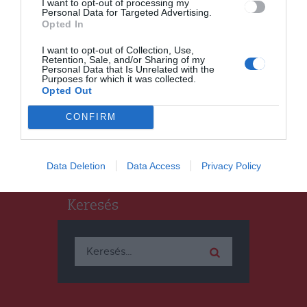
I want to opt-out of processing my
Personal Data for Targeted Advertising.
Opted In
HÍRLISTA
I want to opt-out of Collection, Use,
Retention, Sale, and/or Sharing of my
Őszi felvételi a Sapientián
Personal Data that Is Unrelated with the
Purposes for which it was collected.
Opted Out
CONFIRM
Data Deletion
Data Access
Privacy Policy
Keresés
Keresés: