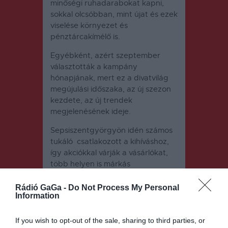
minőségi ruhadarabokat kapni,
sokkal olcsóbban, mint újat és ezek
viselése környezet és
pénztárcakímélő is.
Egyébként, azért szeptember
választották a kampány
hónapjának, mert ez a divatvilág
megújulási időszaka, az új szezon
kezdete, az új trendek
megjelenésének ideje.
Sepsiszentgyörgyön idén számos
tukáló csatlakozott a kihíváshoz,
így akciókkal várják a vásárlókat,
több helyen is márkás
ruhadarabokat kínálnak még
olcsóbban ,mint korábban.
Rádió GaGa -
Do Not Process My Personal
Information
If you wish to opt-out of the sale, sharing to third parties, or