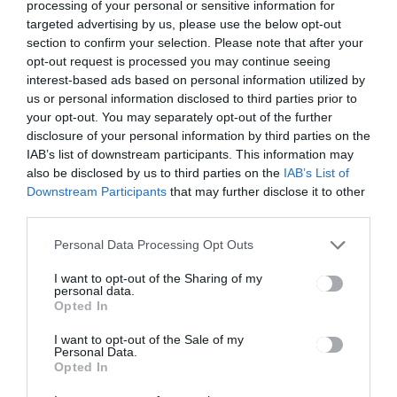
processing of your personal or sensitive information for
targeted advertising by us, please use the below opt-out
section to confirm your selection. Please note that after your
opt-out request is processed you may continue seeing
Bejegyzés
ELŐZŐ
KÖVETKEZŐ
interest-based ads based on personal information utilized by
BEJEGYZÉS
BEJEGYZÉS
us or personal information disclosed to third parties prior to
navigáció
your opt-out. You may separately opt-out of the further
Változott a
Szentgyörgy
disclosure of your personal information by third parties on the
program a
ön a Nép
központokb
Ügyvédje
IAB’s list of downstream participants. This information may
an
also be disclosed by us to third parties on the
IAB’s List of
Downstream Participants
that may further disclose it to other
third parties.
Ez is érdekelheti
Personal Data Processing Opt Outs
I want to opt-out of the Sharing of my
HÍRLISTA
personal data.
Opted In
Mintegy 70 millió tesztet
bocsátanak a tanintézetek
I want to opt-out of the Sale of my
rendelkezésére
Personal Data.
Opted In