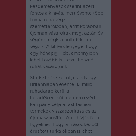
kezdeményezők szerint azért
fontos a kihívás, mert évente több
tonna ruha végzi a
szeméttárolóban, amit korábban
újonnan vásároltak meg, aztán év
végére mégis a hulladékban
végzik. A kihívás lényege, hogy
egy hónapig – de, amennyiben
lehet tovább is – csak használt
ruhát vásároljunk.
Statisztikák szerint, csak Nagy
Britanniában évente 13 millió
ruhadarab kerül a
hulladéklerakóba éppen ezért a
kampány célja a fast fashion
termékek visszaszorítása és az
újrahasznosítás. Arra hívják fel a
figyelmet, hogy a másodkézből
árusított turkálókban is lehet