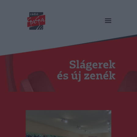
RÁDIÓ GAGA
Slágerek és új zenék
Főoldal
Műsorok
Hírlista
Duma Duba
Podcast és videók
Stáb
Galéria
Kapcsolat
RO