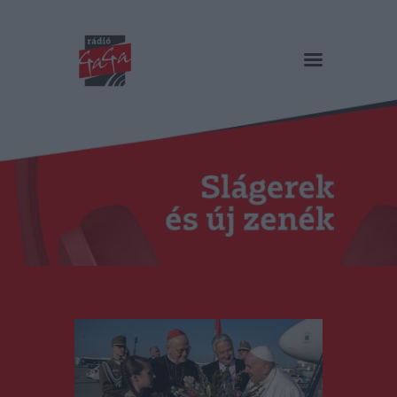
RÁDIÓ GAGA
Slágerek és új zenék
Főoldal
Műsorok
Hírlista
Duma Duba
Podcast és videók
Stáb
Galéria
Kapcsolat
RO