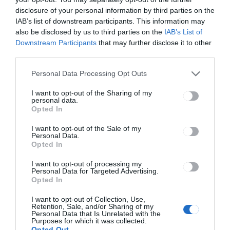
disclosure of your personal information by third parties on the
IAB’s list of downstream participants. This information may
Ez is érdekelheti
also be disclosed by us to third parties on the
IAB’s List of
Downstream Participants
that may further disclose it to other
HÍRLISTA
UDVARHELYSZÉK
,
third parties.
Új betonhíd épül Lövétén
Personal Data Processing Opt Outs
I want to opt-out of the Sharing of my
personal data.
Opted In
HÍRLISTA
Tájékoztató és oltási
I want to opt-out of the Sale of my
Personal Data.
kampányt indított a Kovászna
Opted In
megyei közegészségügyi
igazgatóság
I want to opt-out of processing my
Personal Data for Targeted Advertising.
Opted In
I want to opt-out of Collection, Use,
Retention, Sale, and/or Sharing of my
Personal Data that Is Unrelated with the
Purposes for which it was collected.
Opted Out