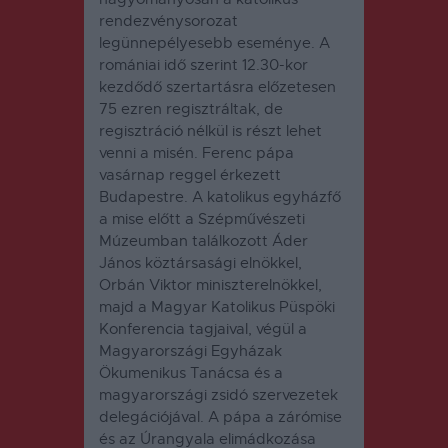
rendezvénysorozat
legünnepélyesebb eseménye. A
romániai idő szerint 12.30-kor
kezdődő szertartásra előzetesen
75 ezren regisztráltak, de
regisztráció nélkül is részt lehet
venni a misén. Ferenc pápa
vasárnap reggel érkezett
Budapestre. A katolikus egyházfő
a mise előtt a Szépművészeti
Múzeumban találkozott Áder
János köztársasági elnökkel,
Orbán Viktor miniszterelnökkel,
majd a Magyar Katolikus Püspöki
Konferencia tagjaival, végül a
Magyarországi Egyházak
Ökumenikus Tanácsa és a
magyarországi zsidó szervezetek
delegációjával. A pápa a zárómise
és az Úrangyala elimádkozása