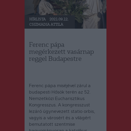
HÍRLISTA
2021.09.12.
CSIZMADIA ATTILA
Ferenc pápa
megérkezett vasárnap
reggel Budapestre
Ferenc pápa miséjével zárul a
budapesti Hősök terén az 52.
Nemzetközi Eucharisztikus
Kongresszus. A kongresszust
lezáró úgynevezett statio orbis,
vagyis a városért és a világért
bemutatott szentmise
hagyományosan a katolikus