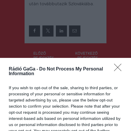
után továbbutazik Szlovákiába.
Bejegyzés
ELŐZŐ
KÖVETKEZŐ
BEJEGYZÉS
BEJEGYZÉS
navigáció
Kiegészített
Lassan, de
Rádió GaGa -
Do Not Process My Personal
e a
biztosan
Information
különleges
növekvő
helyzetekre
esetszám
If you wish to opt-out of the sale, sharing to third parties, or
vonatkozó
processing of your personal or sensitive information for
útmutatóját
targeted advertising by us, please use the below opt-out
az
oltáskampá
section to confirm your selection. Please note that after your
nyt
opt-out request is processed you may continue seeing
koordináló
interest-based ads based on personal information utilized by
bizottság
us or personal information disclosed to third parties prior to
your opt-out. You may separately opt-out of the further