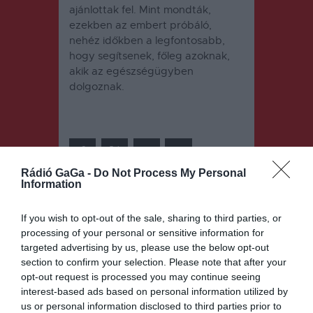
ajánlottak fel. Mint mondták,
ezekben az embert próbáló,
nehéz időkben a legfontosabb,
hogy segítsenek, főleg azoknak,
akik az egészségügyben
dolgoznak.
Rádió GaGa -
Do Not Process My Personal
Information
Bejegyzés
ELŐZŐ
KÖVETKEZŐ
BEJEGYZÉS
BEJEGYZÉS
If you wish to opt-out of the sale, sharing to third parties, or
navigáció
processing of your personal or sensitive information for
Akadozik a
Sikeres volt
targeted advertising by us, please use the below opt-out
szavazás
a
section to confirm your selection. Please note that after your
strandszezo
opt-out request is processed you may continue seeing
n idén
interest-based ads based on personal information utilized by
us or personal information disclosed to third parties prior to