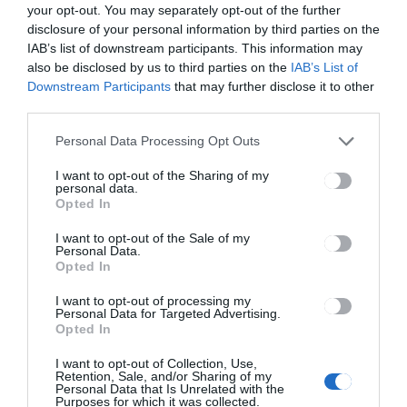
your opt-out. You may separately opt-out of the further
Ez is érdekelheti
disclosure of your personal information by third parties on the
IAB’s list of downstream participants. This information may
also be disclosed by us to third parties on the
IAB’s List of
Downstream Participants
that may further disclose it to other
third parties.
HÍRLISTA
Personal Data Processing Opt Outs
Képzés nőkről nőknek
I want to opt-out of the Sharing of my
personal data.
Opted In
I want to opt-out of the Sale of my
Personal Data.
Opted In
GYERGYÓSZÉK
HÍRLISTA
,
Javaslatokat várnak a Város
I want to opt-out of processing my
Personal Data for Targeted Advertising.
Díszpolgára címre és a Pro
Opted In
Urbe díjra
I want to opt-out of Collection, Use,
Retention, Sale, and/or Sharing of my
Personal Data that Is Unrelated with the
Purposes for which it was collected.