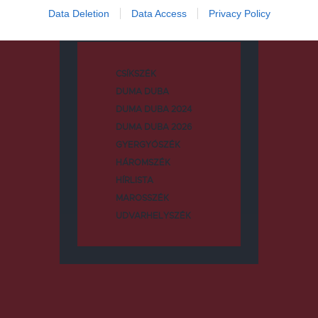
Kategóriák
Data Deletion
Data Access
Privacy Policy
CSÍKSZÉK
DUMA DUBA
DUMA DUBA 2024
DUMA DUBA 2026
GYERGYÓSZÉK
HÁROMSZÉK
HÍRLISTA
MAROSSZÉK
UDVARHELYSZÉK