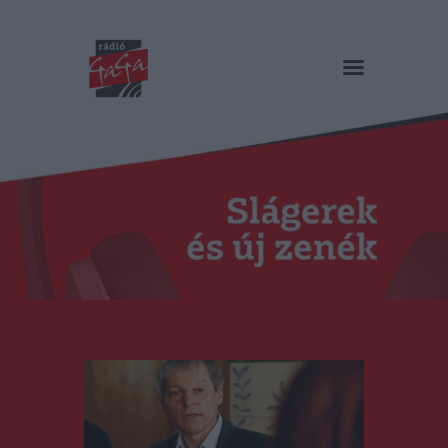
RÁDIÓ GAGA
Slágerek és új zenék
Főoldal
Műsorok
Hírlista
Duma Duba
Podcast és videók
Stáb
Galéria
Kapcsolat
RO