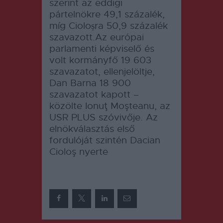
szerint az eddigi
pártelnökre 49,1 százalék,
míg Cioloșra 50,9 százalék
szavazott.Az európai
parlamenti képviselő és
volt kormányfő 19 603
szavazatot, ellenjelöltje,
Dan Barna 18 900
szavazatot kapott –
közölte Ionuţ Moşteanu, az
USR PLUS szóvivője. Az
elnökválasztás első
fordulóját szintén Dacian
Cioloş nyerte