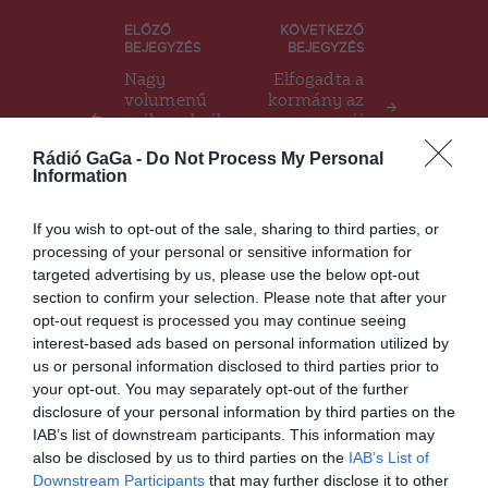
Bejegyzés
ELŐZŐ
KÖVETKEZŐ
BEJEGYZÉS
BEJEGYZÉS
navigáció
Nagy
Elfogadta a
volumenű
kormány az
méhnyakrák
új
szűrő
járványügyi
Rádió GaGa -
Do Not Process My Personal
programot
intézkedése
Information
indítanak a
ket
térségben
If you wish to opt-out of the sale, sharing to third parties, or
processing of your personal or sensitive information for
targeted advertising by us, please use the below opt-out
Ez is érdekelheti
section to confirm your selection. Please note that after your
opt-out request is processed you may continue seeing
interest-based ads based on personal information utilized by
HÍRLISTA
us or personal information disclosed to third parties prior to
your opt-out. You may separately opt-out of the further
Új borítékos sorsjegyet vezet
disclosure of your personal information by third parties on the
be a Román Lottótársaság
IAB’s list of downstream participants. This information may
also be disclosed by us to third parties on the
IAB’s List of
Downstream Participants
that may further disclose it to other