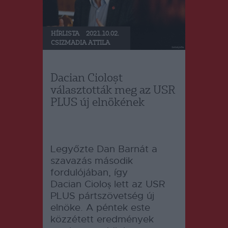
HÍRLISTA
2021.10.02.
CSIZMADIA ATTILA
Dacian Cioloșt
választották meg az USR
PLUS új elnökének
Legyőzte Dan Barnát a
szavazás második
fordulójában, így
Dacian Cioloș lett az USR
PLUS pártszövetség új
elnöke. A péntek este
közzétett eredmények