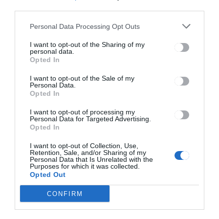
third parties.
HÍRLISTA
Personal Data Processing Opt Outs
Alapfokon elrendelték az
úzvölgyi katonatemetőben
I want to opt-out of the Sharing of my
personal data.
lévő ortodox betonkeresztek
Opted In
lebontását
I want to opt-out of the Sale of my
Personal Data.
Opted In
I want to opt-out of processing my
Personal Data for Targeted Advertising.
Opted In
I want to opt-out of Collection, Use,
Keresés
Retention, Sale, and/or Sharing of my
Personal Data that Is Unrelated with the
Purposes for which it was collected.
Opted Out
Keresés:
CONFIRM