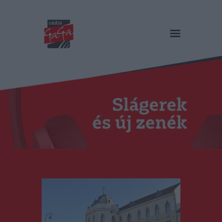
RÁDIÓ GAGA
Slágerek és új zenék
Főoldal
Műsorok
Hírlista
Duma Duba
Podcast és videók
Stáb
Galéria
Kapcsolat
RO