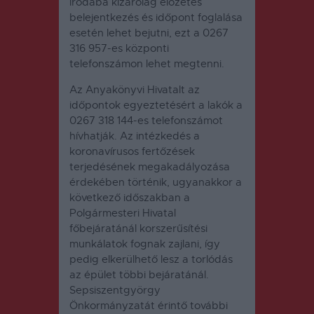
irodába kizárólag előzetes
belejentkezés és időpont foglalása
esetén lehet bejutni, ezt a 0267
316 957-es központi
telefonszámon lehet megtenni.
Az Anyakönyvi Hivatalt az
időpontok egyeztetésért a lakók a
0267 318 144-es telefonszámot
hívhatják. Az intézkedés a
koronavírusos fertőzések
terjedésének megakadályozása
érdekében történik, ugyanakkor a
következő időszakban a
Polgármesteri Hivatal
főbejáratánál korszerűsítési
munkálatok fognak zajlani, így
pedig elkerülhető lesz a torlódás
az épület többi bejáratánál.
Sepsiszentgyörgy
Önkormányzatát érintő további