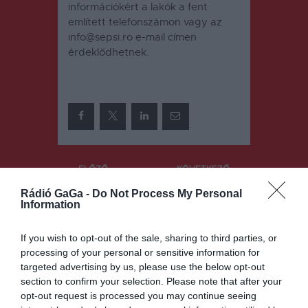
információkért a lakók a fent
említett telefonszámon vagy az
info@sepsi.ro e-mail címen
érdeklődhetnek.
Bejegyzés
ELŐZŐ
KÖVETKEZŐ
BEJEGYZÉS
BEJEGYZÉS
navigáció
Rádió GaGa -
Do Not Process My Personal
Minden ágy
Befagyaszto
Information
foglalt az
tta a
intenzíven
szenátus az
If you wish to opt-out of the sale, sharing to third parties, or
energiaárak
processing of your personal or sensitive information for
at
targeted advertising by us, please use the below opt-out
section to confirm your selection. Please note that after your
opt-out request is processed you may continue seeing