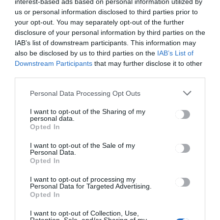
Ez is érdekelheti
interest-based ads based on personal information utilized by
us or personal information disclosed to third parties prior to
your opt-out. You may separately opt-out of the further
disclosure of your personal information by third parties on the
IAB’s list of downstream participants. This information may
also be disclosed by us to third parties on the
IAB’s List of
HÍRLISTA
Downstream Participants
that may further disclose it to other
Közeledik a DbutanT Fesztivál
third parties.
Personal Data Processing Opt Outs
I want to opt-out of the Sharing of my
personal data.
Opted In
I want to opt-out of the Sale of my
Personal Data.
Opted In
HÍRLISTA
Kezdődik a diákok karácsonyi
I want to opt-out of processing my
Personal Data for Targeted Advertising.
vakációja
Opted In
I want to opt-out of Collection, Use,