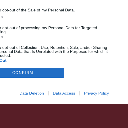
o opt-out of the Sale of my Personal Data.
HÍRLISTA
In
Visszakérhetik a pénzüket a
to opt-out of processing my Personal Data for Targeted
ing.
beutazási adatlap
In
kitöltésének elmulasztásáért
o opt-out of Collection, Use, Retention, Sale, and/or Sharing
megbírságoltak
ersonal Data that Is Unrelated with the Purposes for which it
lected.
Out
CONFIRM
Data Deletion
Data Access
Privacy Policy