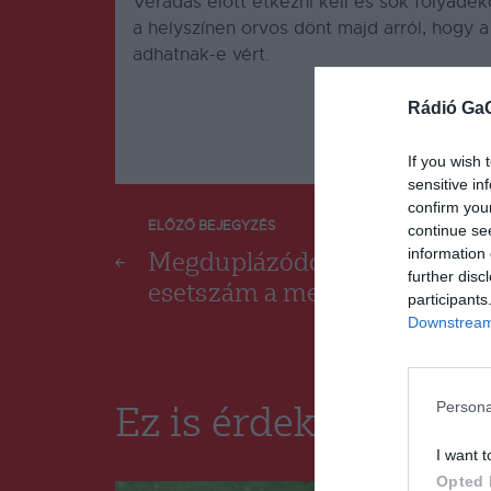
Véradás előtt étkezni kell és sok folyadé
a helyszínen orvos dönt majd arról, hogy
adhatnak-e vért.
Rádió Ga
If you wish 
sensitive in
confirm you
Bejegyzés
ELŐZŐ BEJEGYZÉS
continue se
information 
Megduplázódott a napi
further disc
navigáció
esetszám a megyében
participants
Downstream 
Persona
Ez is érdekelheti
I want t
Opted 