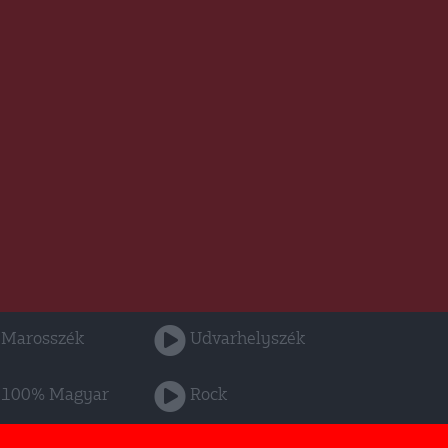
Marosszék
Udvarhelyszék
100% Magyar
Rock