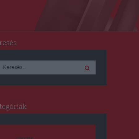
resés
Keresés:
tegóriák
CSÍKSZÉK