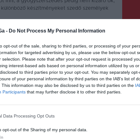
kot inni, a gyógyszerszedés pedig nem kizáró ok,
 a különböző készítményeket szedő személyek
Ga -
Do Not Process My Personal Information
to opt-out of the sale, sharing to third parties, or processing of your per
formation for targeted advertising by us, please use the below opt-out s
r selection. Please note that after your opt-out request is processed y
KÖVETKEZŐ BEJEGYZÉS
eing interest-based ads based on personal information utilized by us or
disclosed to third parties prior to your opt-out. You may separately opt-
Túl sok élelmiszert
losure of your personal information by third parties on the IAB’s list of
pazarolunk el
. This information may also be disclosed by us to third parties on the
IA
Participants
that may further disclose it to other third parties.
l Data Processing Opt Outs
o opt-out of the Sharing of my personal data.
In