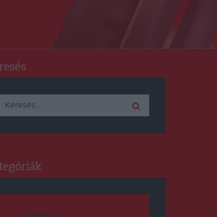
resés
Keresés:
tegóriák
CSÍKSZÉK