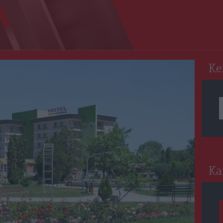
RO
Ke
Ka