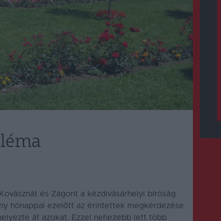
bléma
Kovásznát és Zágont a kézdivásárhelyi bíróság
ány hónappal ezelőtt az érintettek megkérdezése
helyezte át azokat. Ezzel nehezebb lett több