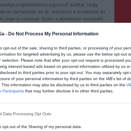
gazságszolgáltatáshoz egyrészt azáltal, hogy
kran járhatatlan az út, másrészt a kovásznai és
joga is csorbult. Ezzel a döntéssel visszaállt
berek pedig könnyebben és anyanyelvükön
ozta Kelemen Hunor.
Ga -
Do Not Process My Personal Information
to opt-out of the sale, sharing to third parties, or processing of your per
formation for targeted advertising by us, please use the below opt-out s
r selection. Please note that after your opt-out request is processed y
eing interest-based ads based on personal information utilized by us or
disclosed to third parties prior to your opt-out. You may separately opt-
losure of your personal information by third parties on the IAB’s list of
KÖVETKEZŐ BEJEGYZÉS
. This information may also be disclosed by us to third parties on the
IA
102 új eset Háromszékről
Participants
that may further disclose it to other third parties.
l Data Processing Opt Outs
o opt-out of the Sharing of my personal data.