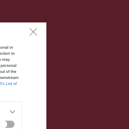
sonal or
ection to
ou may
 personal
out of the
 downstream
B’s List of