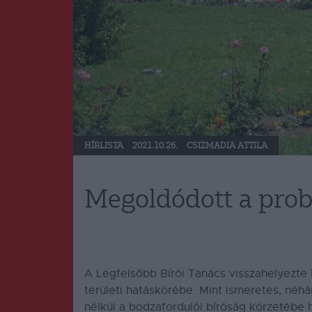
HÍRLISTA
2021.10.26.
CSIZMADIA ATTILA
Megoldódott a pro
A Legfelsőbb Bírói Tanács visszahelyezte 
területi hatáskörébe. Mint ismeretes, néh
nélkül a bodzafordulói bíróság körzetébe 