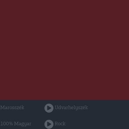
Marosszék
Udvarhelyszék
100% Magyar
Rock