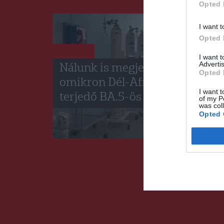
Opted 
I want t
Opted 
HÍRLISTA
I want 
Advertis
Nálunk is megjelent az
Opted 
omikron Dél-Afrikában
I want t
terjedő BA.5-ös alváltozata
of my P
was col
Opted 