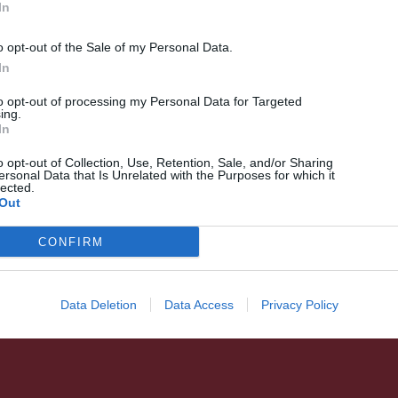
In
o opt-out of the Sale of my Personal Data.
In
to opt-out of processing my Personal Data for Targeted
ing.
HÁROMSZÉK
HÍRLISTA
,
In
Irodalom három keréken
o opt-out of Collection, Use, Retention, Sale, and/or Sharing
ersonal Data that Is Unrelated with the Purposes for which it
lected.
Out
CONFIRM
Data Deletion
Data Access
Privacy Policy