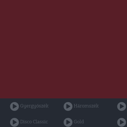
Gyergyószék
Háromszék
Disco Classic
Gold