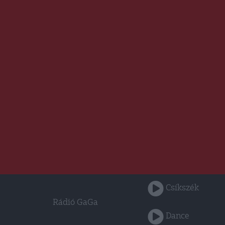
Csíkszék
Rádió GaGa
Dance