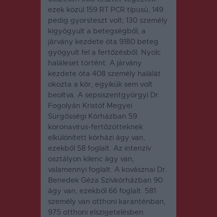
ezek közül 159 RT PCR típusú, 149
pedig gyorsteszt volt; 130 személy
kigyógyult a betegségből, a
járvány kezdete óta 9180 beteg
gyógyult fel a fertőzésből. Nyolc
haláleset történt. A járvány
kezdete óta 408 személy halálát
okozta a kór, egyikük sem volt
beoltva. A sepsiszentgyörgyi Dr.
Fogolyán Kristóf Megyei
Sürgősségi Kórházban 59
koronavírus-fertőzötteknek
elkülönített kórházi ágy van,
ezekből 58 foglalt. Az intenzív
osztályon kilenc ágy van,
valamennyi foglalt. A kovásznai Dr.
Benedek Géza Szívkórházban 90
ágy van, ezekből 66 foglalt. 581
személy van otthoni karanténban,
975 otthoni elszigetelésben.