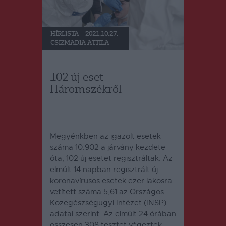
HÍRLISTA
2021.10.27.
CSIZMADIA ATTILA
102 új eset
Háromszékről
Megyénkben az igazolt esetek
száma 10.902 a járvány kezdete
óta, 102 új esetet regisztráltak. Az
elmúlt 14 napban regisztrált új
koronavírusos esetek ezer lakosra
vetített száma 5,61 az Országos
Közegészségügyi Intézet (INSP)
adatai szerint. Az elmúlt 24 órában
összesen 308 tesztet végeztek: