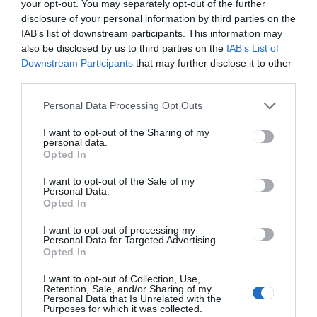
your opt-out. You may separately opt-out of the further
disclosure of your personal information by third parties on the
HÍRLISTA
IAB’s list of downstream participants. This information may
Elveszítik a támogatást
also be disclosed by us to third parties on the
IAB’s List of
Downstream Participants
that may further disclose it to other
third parties.
Personal Data Processing Opt Outs
I want to opt-out of the Sharing of my
personal data.
Opted In
I want to opt-out of the Sale of my
HÍRLISTA
Personal Data.
Opted In
Sok új eset nálunk is
I want to opt-out of processing my
Personal Data for Targeted Advertising.
Opted In
I want to opt-out of Collection, Use,
Retention, Sale, and/or Sharing of my
Personal Data that Is Unrelated with the
Purposes for which it was collected.