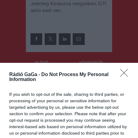
Jelenleg Kovászna megyében 1271
aktív eset van.
Bejegyzés
ELŐZŐ
KÖVETKEZŐ
BEJEGYZÉS
BEJEGYZÉS
navigáció
Rádió GaGa -
Do Not Process My Personal
Megoldódot
Több mint
Information
t a probléma
száz tanár
kap laptopot
If you wish to opt-out of the sale, sharing to third parties, or
processing of your personal or sensitive information for
targeted advertising by us, please use the below opt-out
Ez is érdekelheti
section to confirm your selection. Please note that after your
opt-out request is processed you may continue seeing
interest-based ads based on personal information utilized by
us or personal information disclosed to third parties prior to