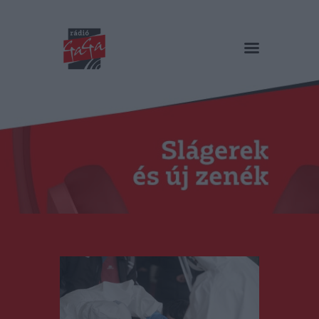
RÁDIÓ GAGA
Slágerek és új zenék
Főoldal
Műsorok
Hírlista
Duma Duba
Podcast és videók
Stáb
Galéria
Kapcsolat
RO