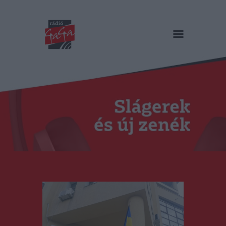
RÁDIÓ GAGA
Slágerek és új zenék
Főoldal
Műsorok
Hírlista
Duma Duba
Podcast és videók
Stáb
Galéria
Kapcsolat
RO