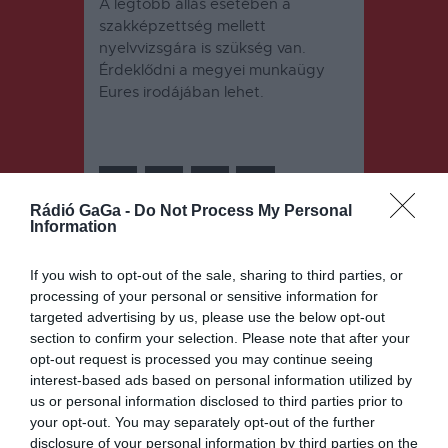
A legtöbb állás esetében a
szakképzettség mellett
nyelvvizsgára is szükség van.
Érdeklődni a megyei munkaügy
Eures irodájában lehet.
Rádió GaGa -
Do Not Process My Personal
Information
Bejegyzés
ELŐZŐ
KÖVETKEZŐ
If you wish to opt-out of the sale, sharing to third parties, or
BEJEGYZÉS
BEJEGYZÉS
navigáció
processing of your personal or sensitive information for
November a
Már 436-an
targeted advertising by us, please use the below opt-out
férfiak
hunytak el a
section to confirm your selection. Please note that after your
hónapja
megyében
opt-out request is processed you may continue seeing
interest-based ads based on personal information utilized by
us or personal information disclosed to third parties prior to
your opt-out. You may separately opt-out of the further
Ez is érdekelheti
disclosure of your personal information by third parties on the