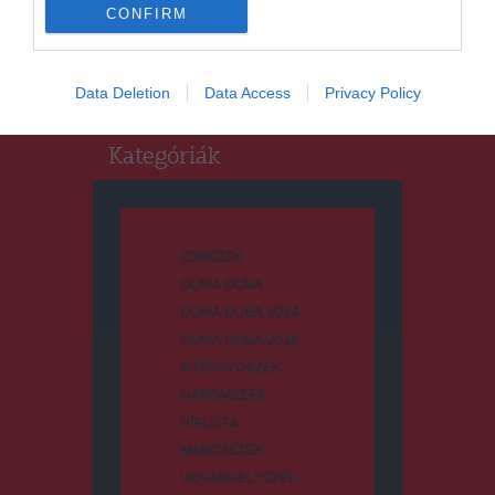
CONFIRM
Keresés:
Data Deletion
Data Access
Privacy Policy
Kategóriák
CSÍKSZÉK
DUMA DUBA
DUMA DUBA 2024
DUMA DUBA 2026
GYERGYÓSZÉK
HÁROMSZÉK
HÍRLISTA
MAROSSZÉK
UDVARHELYSZÉK