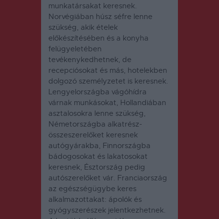
munkatársakat keresnek.
Norvégiában húsz séfre lenne
szükség, akik ételek
előkészítésében és a konyha
felügyeletében
tevékenykedhetnek, de
recepciósokat és más, hotelekben
dolgozó személyzetet is keresnek.
Lengyelországba vágóhídra
várnak munkásokat, Hollandiában
asztalosokra lenne szükség,
Németországba alkatrész-
összeszerelőket keresnek
autógyárakba, Finnországba
bádogosokat és lakatosokat
keresnek, Észtország pedig
autószerelőket vár. Franciaország
az egészségügybe keres
alkalmazottakat: ápolók és
gyógyszerészek jelentkezhetnek.