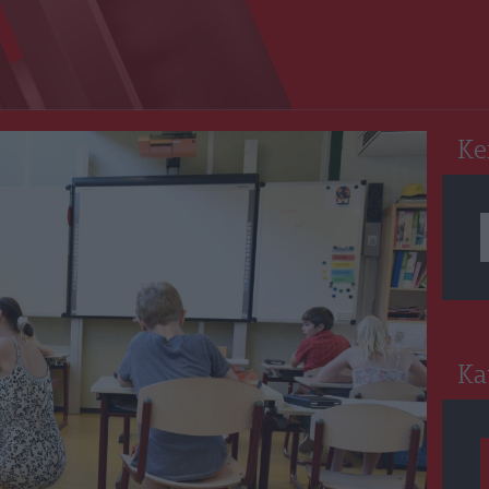
RO
Ke
Ka