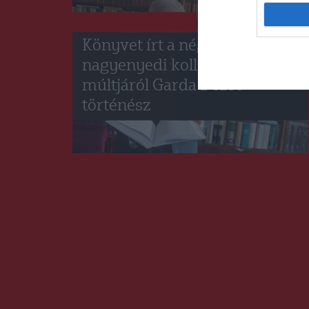
GYERGYÓSZÉK
HÍRLISTA
,
Könyvet írt a négyszáz éves
nagyenyedi kollégium
múltjáról Garda Dezső
történész