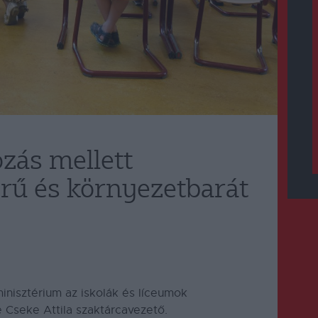
zás mellett
erű és környezetbarát
minisztérium az iskolák és líceumok
 Cseke Attila szaktárcavezető.