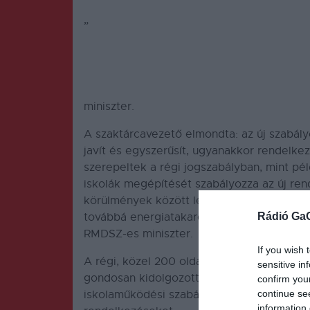
„
Az RMDSZ első számú prioritása a korszer
elévült, negyedévszázados szabályok menté
volt szükség arra az egyszerű és ésszerű új
minisztérium a gyermekek biztonságát, a ko
környezetvédelmet szem előtt tartva dolgo
miniszter.
A szaktárcavezető elmondta: az új szabály
javít és egyszerűsít, ugyanakkor rendelkez
szerepeltek a régi jogszabályban, mint pél
iskolák megépítését szabályozza az új re
körülmények között lehet tanulni. A fejles
Rádió Ga
továbbá energiatakarékosabb, környezetba
RMDSZ-es miniszter.
If you wish 
A régi, közel 200 oldalas rendelkezéshez 
sensitive in
gondosan kidolgozott rendelkezéseket tar
confirm you
continue se
iskolaműködési szabályokat is, illetve a te
information 