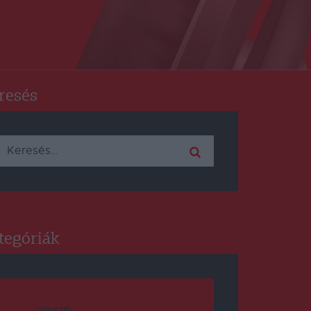
resés
Keresés:
tegóriák
CSÍKSZÉK