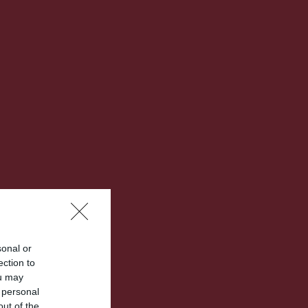
sonal or
ection to
ou may
 personal
out of the