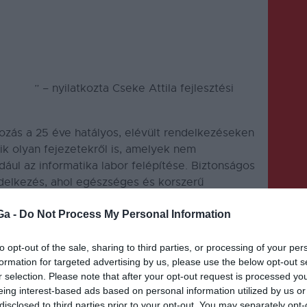
ű körülmények között zajló minőségi oktatás, és
n nem lehet korszerű iskolákat építeni. Ezért
 szabályozásra, amelyet a fejlesztési
rszerű oktatási feltételek biztosítását és a
” – nyilatkozta Cseke Attila fejlesztési
zott ki
ozás a 25 éve hatályos, elévült rendelkezéseken
ik olyan fejezetekről is, amelyek nem
dául az informatika labor felépítése. Biztonságos
ndelkezés, ahol egészséges és korszerű
ztési minisztérium új rendelkezése mellett
Ga -
Do Not Process My Personal Information
rát iskolák épülhetnek – hangsúlyozta az
to opt-out of the sale, sharing to third parties, or processing of your per
képest az új szabályozás feleakkora, és
formation for targeted advertising by us, please use the below opt-out s
talmaz, amelyek figyelembe veszik az új
r selection. Please note that after your opt-out request is processed y
eing interest-based ads based on personal information utilized by us or
lekelés területén érvénybelépett új
disclosed to third parties prior to your opt-out. You may separately opt-