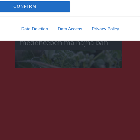
CONFIRM
HÍRLISTA
Fagypont alá csökkent a
Data Deletion
Data Access
Privacy Policy
hőmérséklet a Csíki-
medencében ma hajnalban