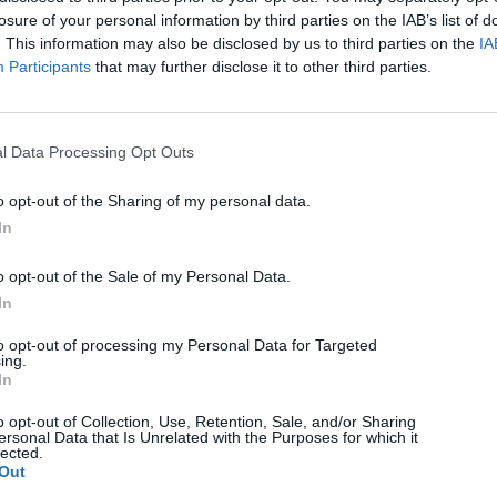
losure of your personal information by third parties on the IAB’s list of
. This information may also be disclosed by us to third parties on the
IA
Participants
that may further disclose it to other third parties.
l Data Processing Opt Outs
KÖVETKEZŐ BEJEGYZÉS
o opt-out of the Sharing of my personal data.
Nagy erőkkel oltották a tüzet a
In
Gyergyóalfaluban lángra
kapott gazdasági épületeknél
o opt-out of the Sale of my Personal Data.
In
to opt-out of processing my Personal Data for Targeted
ing.
In
o opt-out of Collection, Use, Retention, Sale, and/or Sharing
ersonal Data that Is Unrelated with the Purposes for which it
lected.
Out