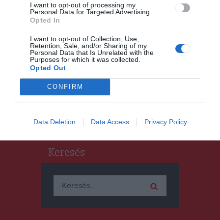
I want to opt-out of processing my
Personal Data for Targeted Advertising.
Opted In
HÍRLISTA
I want to opt-out of Collection, Use,
Retention, Sale, and/or Sharing of my
Veszélyesek lehetnek a nem
Personal Data that Is Unrelated with the
hivatalos túraútvonalak
Purposes for which it was collected.
Opted Out
CONFIRM
Data Deletion
Data Access
Privacy Policy
Keresés
Keresés: