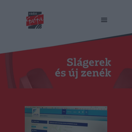
RÁDIÓ GAGA
Slágerek és új zenék
Főoldal
Műsorok
Hírlista
Duma Duba
Podcast és videók
Stáb
Galéria
Kapcsolat
RO