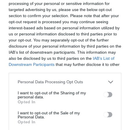
processing of your personal or sensitive information for
Bejegyzés
ELŐZŐ
KÖVETKEZŐ
targeted advertising by us, please use the below opt-out
BEJEGYZÉS
BEJEGYZÉS
navigáció
section to confirm your selection. Please note that after your
Háromszéke
Foglaltak a
opt-out request is processed you may continue seeing
n negatív a
kórházi
interest-based ads based on personal information utilized by
természetes
ágyak
us or personal information disclosed to third parties prior to
szaporulat
your opt-out. You may separately opt-out of the further
disclosure of your personal information by third parties on the
IAB’s list of downstream participants. This information may
also be disclosed by us to third parties on the
IAB’s List of
Ez is érdekelheti
Downstream Participants
that may further disclose it to other
third parties.
Personal Data Processing Opt Outs
HÍRLISTA
I want to opt-out of the Sharing of my
personal data.
Közel 500 pályázat
Opted In
I want to opt-out of the Sale of my
Personal Data.
Opted In