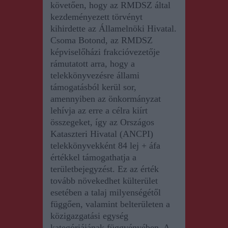
követően, hogy az RMDSZ által
kezdeményezett törvényt
kihirdette az Államelnöki Hivatal.
Csoma Botond, az RMDSZ
képviselőházi frakcióvezetője
rámutatott arra, hogy
a
telekkönyvezésre állami
támogatásból kerül sor,
amennyiben az önkormányzat
lehívja az erre a célra kiírt
összegeket, így az Országos
Kataszteri Hivatal (ANCPI)
telekkönyvekként 84 lej + áfa
értékkel támogathatja a
területbejegyzést. Ez az érték
tovább növekedhet külterület
esetében a talaj milyenségétől
függően, valamint belterületen a
közigazgatási egység
kategóriájának függvényében. A