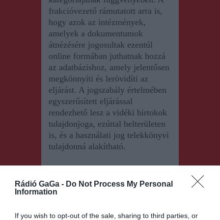
frakcióvezető rámutatott arra is,
hogy azok az intézmények,
amelyek a dokumentumok
átnézésére jogosultak ezentúl
online formában juthatnak hozzá
az adatbázishoz, amely jelentősen
megkönnyíti és lerövidíti az
eljárást. A jogszabály értelmében
egyszerűsített eljárással
rendezhető lesz a vidéki birtokok
tulajdonjoga, ezúttal belterületen
is, és a használati jog telekkönyvi
tulajdonná alakítható.
Rádió GaGa -
Do Not Process My Personal
Information
If you wish to opt-out of the sale, sharing to third parties, or