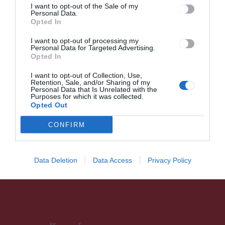
I want to opt-out of the Sale of my
Több pénzt kapnak
Personal Data.
étkeztetésre a kórházak
Opted In
I want to opt-out of processing my
Personal Data for Targeted Advertising.
Opted In
I want to opt-out of Collection, Use,
Retention, Sale, and/or Sharing of my
HÍRLISTA
Personal Data that Is Unrelated with the
Purposes for which it was collected.
Arafat szerint nagyon
Opted Out
valószínű”, hogy tovább fog
CONFIRM
nőni a koronavírusos
megbetegedések száma
Romániában
Data Deletion
Data Access
Privacy Policy