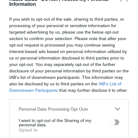
BEJEGYZÉS
BEJEGYZÉS
Information
navigáció
Barót
Állami
tanácsa az
támogatásb
If you wish to opt-out of the sale, sharing to third parties, or
Anghel
ól és
processing of your personal or sensitive information for
Saligny-
egyszerűsít
targeted advertising by us, please use the below opt-out
programon
ett
section to confirm your selection. Please note that after your
keresztül
eljárásban
opt-out request is processed you may continue seeing
újítaná meg
telekkönyve
interest-based ads based on personal information utilized by
a város több
ztethetik a
us or personal information disclosed to third parties prior to
utcáját
kül- és
your opt-out. You may separately opt-out of the further
belterületek
et az
disclosure of your personal information by third parties on the
érintettek
IAB’s list of downstream participants. This information may
also be disclosed by us to third parties on the
IAB’s List of
Downstream Participants
that may further disclose it to other
third parties.
Ez is érdekelheti
Personal Data Processing Opt Outs
I want to opt-out of the Sharing of my
personal data.
Opted In
HÍRLISTA