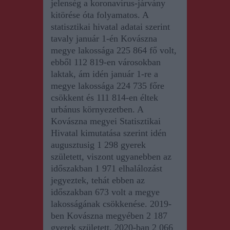
jelenség a koronavírus-járvány
kitörése óta folyamatos.
A
statisztikai hivatal adatai szerint
tavaly január 1-én Kovászna
megye lakossága 225 864 fő volt,
ebből 112 819-en városokban
laktak, ám idén január 1-re a
megye lakossága 224 735 főre
csökkent és 111 814-en éltek
urbánus környezetben. A
Kovászna megyei Statisztikai
Hivatal kimutatása szerint idén
augusztusig 1 298 gyerek
született, viszont ugyanebben az
időszakban 1 971 elhalálozást
jegyeztek, tehát ebben az
időszakban 673 volt a megye
lakosságának csökkenése. 2019-
ben Kovászna megyében 2 187
gyerek született, 2020-ban 2 066