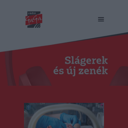
RÁDIÓ GAGA
Slágerek és új zenék
Főoldal
Műsorok
Hírlista
Duma Duba
Podcast és videók
Stáb
Galéria
Kapcsolat
RO