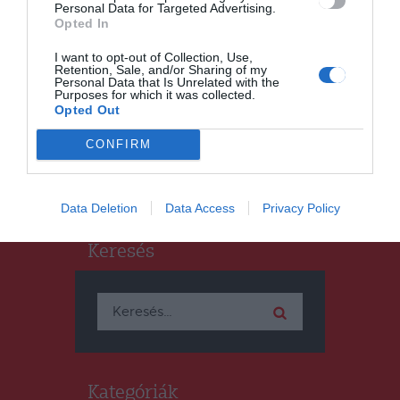
Personal Data for Targeted Advertising.
Opted In
CSÍKSZÉK
HÍRLISTA
,
Ismét szól magyarul is a
I want to opt-out of Collection, Use,
Retention, Sale, and/or Sharing of my
hangosbemondó a
Personal Data that Is Unrelated with the
csíkszeredai vasútállomáson
Purposes for which it was collected.
Opted Out
CONFIRM
Data Deletion
Data Access
Privacy Policy
Keresés
Keresés:
Kategóriák