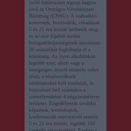
szóló határozatot
tegnap
hagyta
jóvá az Országos Vészhelyzeti
Bizottság (CNSU). A szabadtéri
koncertek, fesztiválok, előadások
5 és 21 óra között tarthatók meg,
és az erre kijelölt terület
befogadóképességének maximum
30 százalékát foglalhatja el a
közönség. Az ilyen alkalmakon
legtöbb ezer, oltott vagy a
betegségen átesett személy vehet
részt, a résztvevőknek
védőmaszkot kell viselniük, és
biztosítani kell számukra a
személyenkénti 4 négyzetméteres
felületet. Engedélyezik továbbá
képzések, workshopok,
konferenciák szervezését szintén
5 és 21 óra között, legtöbb 150
személy részvételével. Ezeken a