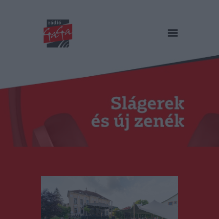
RÁDIÓ GAGA
Slágerek és új zenék
Főoldal
Műsorok
Hírlista
Duma Duba
Podcast és videók
Stáb
Galéria
Kapcsolat
RO