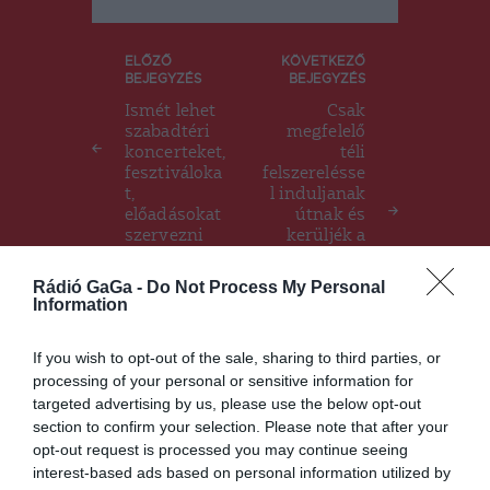
Bejegyzés
ELŐZŐ
KÖVETKEZŐ
BEJEGYZÉS
BEJEGYZÉS
navigáció
Ismét lehet
Csak
szabadtéri
megfelelő
koncerteket,
téli
fesztiváloka
felszerelésse
t,
l induljanak
előadásokat
útnak és
szervezni
kerüljék a
jelöletlen
turistaösvé
Rádió GaGa -
Do Not Process My Personal
nyeket-
Information
javasolják a
hegyimentő
If you wish to opt-out of the sale, sharing to third parties, or
k
processing of your personal or sensitive information for
targeted advertising by us, please use the below opt-out
section to confirm your selection. Please note that after your
Ez is érdekelheti
opt-out request is processed you may continue seeing
interest-based ads based on personal information utilized by