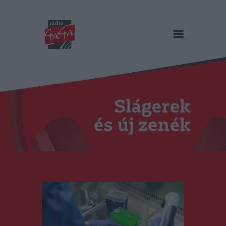
RÁDIÓ GAGA
Slágerek és új zenék
Főoldal
Műsorok
Hírlista
Duma Duba
Podcast és videók
Stáb
Galéria
Kapcsolat
RO