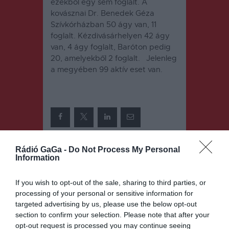
ezekből egy sem foglalt. A
kovásznai Dr. Benedek Géza
Szívkórházban 50 ágy van, 11
foglalt. Kézdivásárhelyen 42 ágy
van, 4 ágy foglalt, Baróton pedig
20, amelyekből 2 foglalt. Jelenleg
a megyében 99 aktív eset van.
Rádió GaGa -
Do Not Process My Personal
Bejegyzés
ELŐZŐ
KÖVETKEZŐ
Information
BEJEGYZÉS
BEJEGYZÉS
navigáció
Legolvasotta
Lassan
If you wish to opt-out of the sale, sharing to third parties, or
bb könyvek
halad az
processing of your personal or sensitive information for
2021-ben
oltakozás
targeted advertising by us, please use the below opt-out
section to confirm your selection. Please note that after your
opt-out request is processed you may continue seeing