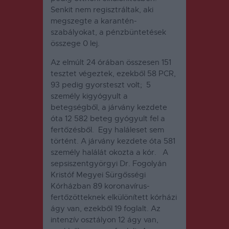
Senkit nem regisztráltak, aki
megszegte a karantén-
szabályokat, a pénzbüntetések
összege 0 lej.
Az elmúlt 24 órában összesen 151
tesztet végeztek, ezekből 58 PCR,
93 pedig gyorsteszt volt; 5
személy kigyógyult a
betegségből, a járvány kezdete
óta 12 582 beteg gyógyult fel a
fertőzésből. Egy haláleset sem
történt. A járvány kezdete óta 581
személy halálát okozta a kór. A
sepsiszentgyörgyi Dr. Fogolyán
Kristóf Megyei Sürgősségi
Kórházban 89 koronavírus-
fertőzötteknek elkülönített kórházi
ágy van, ezekből 19 foglalt. Az
intenzív osztályon 12 ágy van,