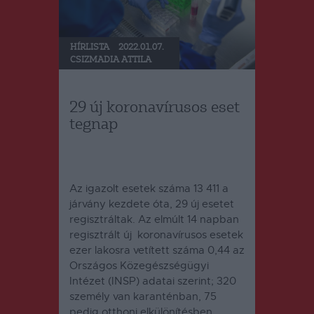
HÍRLISTA
2022.01.07.
CSIZMADIA ATTILA
29 új koronavírusos eset
tegnap
Az igazolt esetek száma 13 411 a
járvány kezdete óta, 29 új esetet
regisztráltak. Az elmúlt 14 napban
regisztrált új koronavírusos esetek
ezer lakosra vetített száma 0,44 az
Országos Közegészségügyi
Intézet (INSP) adatai szerint; 320
személy van karanténban, 75
pedig otthoni elkülönítésben.