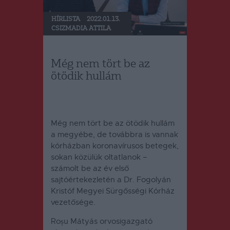
HÍRLISTA
2022.01.13.
CSIZMADIA ATTILA
Még nem tört be az
ötödik hullám
Még nem tört be az ötödik hullám
a megyébe, de továbbra is vannak
kórházban koronavírusos betegek,
sokan közülük oltatlanok –
számolt be az év első
sajtóértekezletén a Dr. Fogolyán
Kristóf Megyei Sürgősségi Kórház
vezetősége.
Roșu Mátyás orvosigazgató