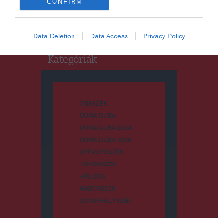
CONFIRM
Keresés:
Data Deletion
Data Access
Privacy Policy
Kategóriák
CSÍKSZÉK
DUMA DUBA
DUMA DUBA 2024
DUMA DUBA 2026
GYERGYÓSZÉK
HÁROMSZÉK
HÍRLISTA
MAROSSZÉK
UDVARHELYSZÉK