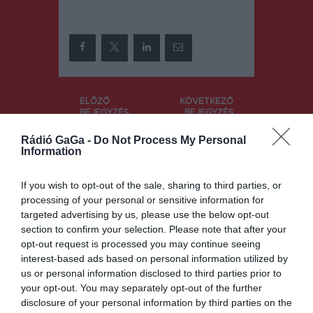
Bejegyzés
ELŐZŐ
KÖVETKEZŐ
BEJEGYZÉS
BEJEGYZÉS
navigáció
Megtekinth
Atipikus
Rádió GaGa -
Do Not Process My Personal
ető a
volt a tavalyi
Information
költségvetés
év a
tervezete
kórházban
If you wish to opt-out of the sale, sharing to third parties, or
processing of your personal or sensitive information for
targeted advertising by us, please use the below opt-out
Ez is érdekelheti
section to confirm your selection. Please note that after your
opt-out request is processed you may continue seeing
interest-based ads based on personal information utilized by
HÍRLISTA
us or personal information disclosed to third parties prior to
Megjelent a Hivatalos
your opt-out. You may separately opt-out of the further
Közlönyben az üvegházakban
disclosure of your personal information by third parties on the