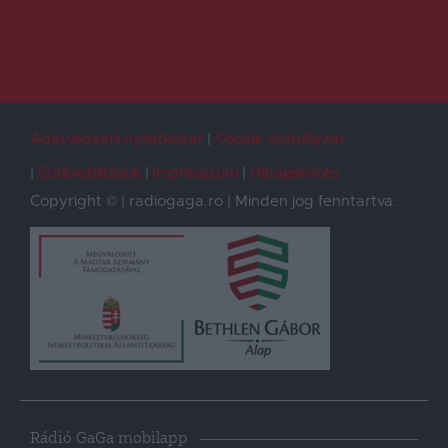
Adatvédelmi nyilatkozat
Cookie szabályzat
Sütibeállítások
Impresszum
Hibajelentés
Copyright © | radiogaga.ro | Minden jog fenntartva.
Rádió GaGa mobilapp