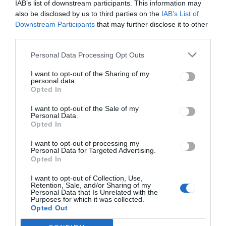
és fóliasátrakban termelt
IAB’s list of downstream participants. This information may
also be disclosed by us to third parties on the
IAB’s List of
zöldségek 2022-es
Downstream Participants
that may further disclose it to other
támogatására vonatkozó
third parties.
jogszabály
Personal Data Processing Opt Outs
I want to opt-out of the Sharing of my
personal data.
HÍRLISTA
Opted In
Beteg gyermekek és
I want to opt-out of the Sale of my
családtagjaik számára
Personal Data.
szerveznek tábort
Opted In
I want to opt-out of processing my
Personal Data for Targeted Advertising.
Opted In
I want to opt-out of Collection, Use,
Retention, Sale, and/or Sharing of my
Personal Data that Is Unrelated with the
Purposes for which it was collected.
Keresés
Opted Out