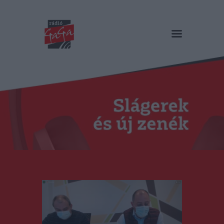
RÁDIÓ GAGA
Slágerek és új zenék
Főoldal
Műsorok
Hírlista
Duma Duba
Podcast és videók
Stáb
Galéria
Kapcsolat
RO