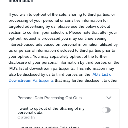
Information
If you wish to opt-out of the sale, sharing to third parties, or
Bejegyzés
ELŐZŐ
KÖVETKEZŐ
processing of your personal or sensitive information for
BEJEGYZÉS
BEJEGYZÉS
navigáció
targeted advertising by us, please use the below opt-out
Szünetel a
Két év után
section to confirm your selection. Please note that after your
kisvonat
újra
opt-out request is processed you may continue seeing
pályázhatna
interest-based ads based on personal information utilized by
k a civilek és
us or personal information disclosed to third parties prior to
az egyházak
your opt-out. You may separately opt-out of the further
megyei
disclosure of your personal information by third parties on the
támogatásra
IAB’s list of downstream participants. This information may
also be disclosed by us to third parties on the
IAB’s List of
Downstream Participants
that may further disclose it to other
third parties.
Ez is érdekelheti
Personal Data Processing Opt Outs
I want to opt-out of the Sharing of my
personal data.
Opted In
HÍRLISTA
Büntetni fogják az agresszív