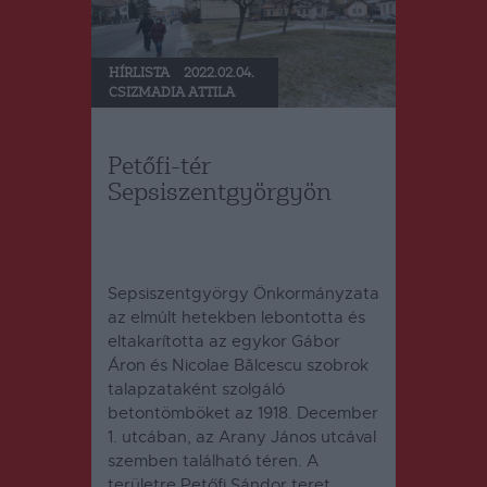
HÍRLISTA
2022.02.04.
CSIZMADIA ATTILA
Petőfi-tér
Sepsiszentgyörgyön
Sepsiszentgyörgy Önkormányzata
az elmúlt hetekben lebontotta és
eltakarította az egykor Gábor
Áron és Nicolae Bălcescu szobrok
talapzataként szolgáló
betontömböket az 1918. December
1. utcában, az Arany János utcával
szemben található téren. A
területre Petőfi Sándor teret