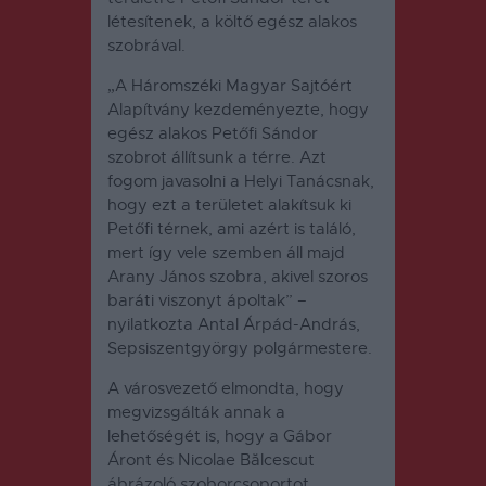
létesítenek, a költő egész alakos
szobrával.
„A Háromszéki Magyar Sajtóért
Alapítvány kezdeményezte, hogy
egész alakos Petőfi Sándor
szobrot állítsunk a térre. Azt
fogom javasolni a Helyi Tanácsnak,
hogy ezt a területet alakítsuk ki
Petőfi térnek, ami azért is találó,
mert így vele szemben áll majd
Arany János szobra, akivel szoros
baráti viszonyt ápoltak” –
nyilatkozta Antal Árpád-András,
Sepsiszentgyörgy polgármestere.
A városvezető elmondta, hogy
megvizsgálták annak a
lehetőségét is, hogy a Gábor
Áront és Nicolae Bălcescut
ábrázoló szoborcsoportot