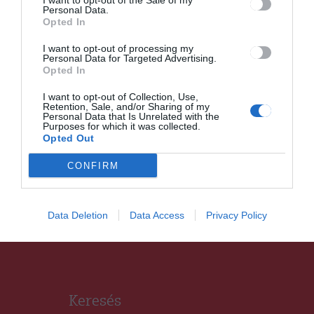
I want to opt-out of the Sale of my
Personal Data.
sofőröket
Opted In
I want to opt-out of processing my
Personal Data for Targeted Advertising.
Opted In
I want to opt-out of Collection, Use,
Retention, Sale, and/or Sharing of my
Personal Data that Is Unrelated with the
Purposes for which it was collected.
HÍRLISTA
Opted Out
Eltörölték a sugásfürdői
CONFIRM
belépőjegyeket
Data Deletion
Data Access
Privacy Policy
Keresés