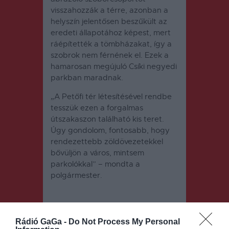
visszahozzák a térre, azonban a
helyszín jelentősen beszűkült az
eredeti állapotához képest, mert
ráépítették a tömbházakat, így a
szobrok nem férnének el. Ezek a
hamarosan megújuló Csíki negyedi
parkban maradnak.
„A Petőfi tér létesítésével rendbe
tesszük ezen a forgalmas
útszakaszon található kis teret.
Úgy gondolom, fontosabb, hogy
rendezettebb zöldövezetekkel
bővüljön a város, mintsem
parkolókkal” – mondta a
polgármester.
Rádió GaGa -
Do Not Process My Personal