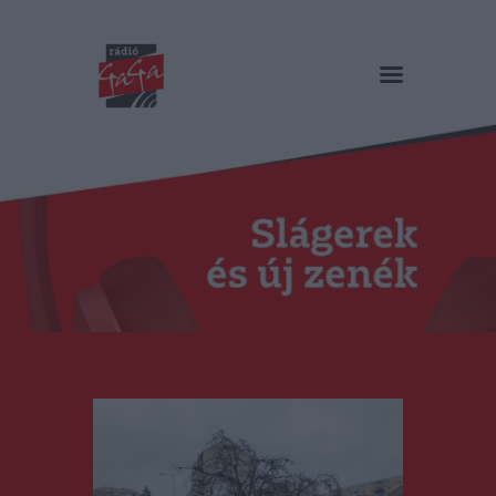
RÁDIÓ GAGA
Slágerek és új zenék
Főoldal
Műsorok
Hírlista
Duma Duba
Podcast és videók
Stáb
Galéria
Kapcsolat
RO