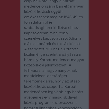
célja 1994 óta, hogy a Kárpát-
medence országaiban élő magyar
középiskolások együtt
emlékezzenek meg az 1848-49-es
forradalomról és
szabadságharcról, illetve ehhez
kapcsolódóan minél több
személyes kapcsolat szövődjön a
diákok, tanárok és iskolák között.
A szervezet MTI-hez eljuttatott
közleménye szerint a pályázatra
bármely Kárpát-medencei magyar
középiskola jelentkezhet. A
felhívással a hagyományoknak
megfelelően lehetőséget
teremtenek arra, hogy az utazó
középiskolás csoport a Kárpát-
medencében legalább egy határt
átlépjen és egy másik iskolával
közös programot szervezzen a
nemzeti ünnephez kapcsolódóan.