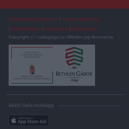
Adatvédelmi nyilatkozat
Cookie szabályzat
Sütibeállítások
Impresszum
Hibajelentés
Copyright © | radiogaga.ro | Minden jog fenntartva.
Rádió GaGa mobilapp