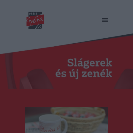
RÁDIÓ GAGA
Slágerek és új zenék
Főoldal
Műsorok
Hírlista
Duma Duba
Podcast és videók
Stáb
Galéria
Kapcsolat
RO