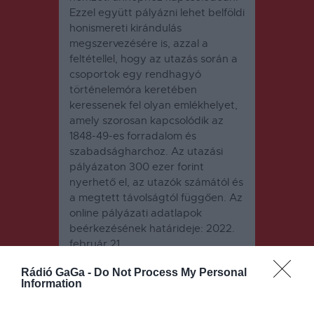
Ezzel együtt pályázni lehet belföldi
honismereti kirándulás
megszervezésére is, azzal a
feltétellel, hogy az utazás során a
csoportok egy rendhagyó
történelemóra keretében
keressenek fel olyan emlékhelyet,
amely szorosan kapcsolódik az
1848-49-es forradalom és
szabadságharchoz. Az utazási
pályázaton 300 ezer forint
nyerhető el, az utazók számától és
a megtett távolságtól függően. Az
online pályázati adatlapok
beérkezésének határideje: 2022.
február 21.
Rádió GaGa -
Do Not Process My Personal
Information