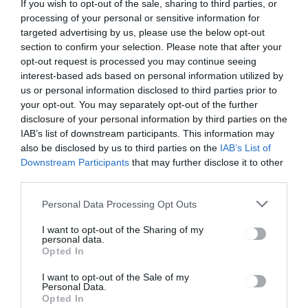
If you wish to opt-out of the sale, sharing to third parties, or
processing of your personal or sensitive information for
targeted advertising by us, please use the below opt-out
section to confirm your selection. Please note that after your
Bejegyzés
ELŐZŐ
KÖVETKEZŐ
BEJEGYZÉS
BEJEGYZÉS
opt-out request is processed you may continue seeing
navigáció
interest-based ads based on personal information utilized by
Módosult a
Gyorsan nő
us or personal information disclosed to third parties prior to
szabályzat
az esetszám
your opt-out. You may separately opt-out of the further
disclosure of your personal information by third parties on the
IAB’s list of downstream participants. This information may
Ez is érdekelheti
also be disclosed by us to third parties on the
IAB’s List of
Downstream Participants
that may further disclose it to other
third parties.
Personal Data Processing Opt Outs
HÍRLISTA
UDVARHELYSZÉK
,
I want to opt-out of the Sharing of my
Restaurátor továbbképző
personal data.
konferencia zajlik
Opted In
Székelyudvarhelyen
I want to opt-out of the Sale of my
Personal Data.
Opted In