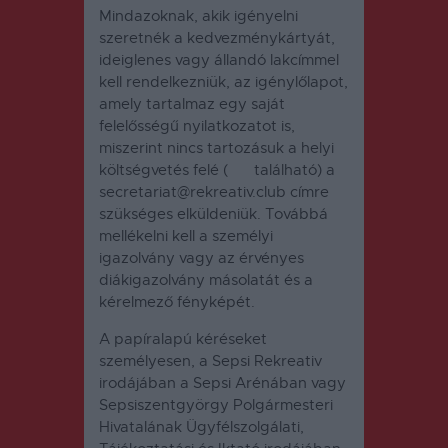
Mindazoknak, akik igényelni
szeretnék a kedvezménykártyát,
ideiglenes vagy állandó lakcímmel
kell rendelkezniük, az igénylőlapot,
amely tartalmaz egy saját
felelősségű nyilatkozatot is,
miszerint nincs tartozásuk a helyi
költségvetés felé (
ITT
található) a
secretariat@rekreativ.club címre
szükséges elküldeniük. Továbbá
mellékelni kell a személyi
igazolvány vagy az érvényes
diákigazolvány másolatát és a
kérelmező fényképét.
A papíralapú kéréseket
személyesen, a Sepsi Rekreativ
irodájában a Sepsi Arénában vagy
Sepsiszentgyörgy Polgármesteri
Hivatalának Ügyfélszolgálati,