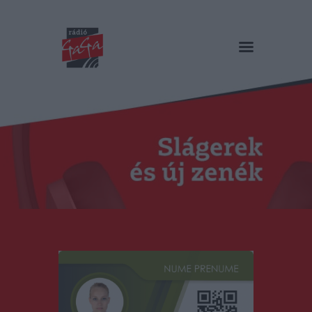
RÁDIÓ GAGA
Slágerek és új zenék
Főoldal
Műsorok
Hírlista
Duma Duba
Podcast és videók
Stáb
Galéria
Kapcsolat
RO