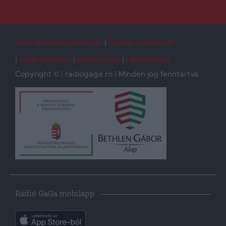
Adatvédelmi nyilatkozat
Cookie szabályzat
Sütibeállítások
Impresszum
Hibajelentés
Copyright © | radiogaga.ro | Minden jog fenntartva.
Rádió GaGa mobilapp