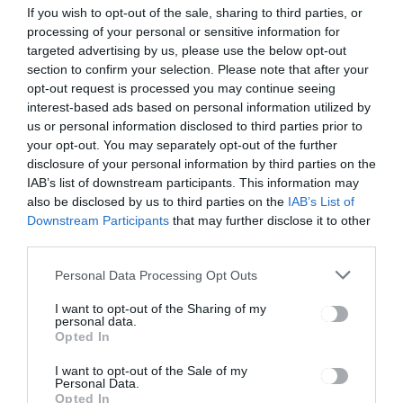
If you wish to opt-out of the sale, sharing to third parties, or
csak online
lehetőséget
processing of your personal or sensitive information for
benyújtott
hirdet
targeted advertising by us, please use the below opt-out
iratokat
Kárpát-
fogad el az
medencei
section to confirm your selection. Please note that after your
adóhatóság
középiskolá
opt-out request is processed you may continue seeing
soknak a
interest-based ads based on personal information utilized by
Rákóczi
us or personal information disclosed to third parties prior to
Szövetség
your opt-out. You may separately opt-out of the further
disclosure of your personal information by third parties on the
IAB’s list of downstream participants. This information may
also be disclosed by us to third parties on the
IAB’s List of
Ez is érdekelheti
Downstream Participants
that may further disclose it to other
third parties.
GYERGYÓSZÉK
HÍRLISTA
,
Personal Data Processing Opt Outs
Részben már sikerült
I want to opt-out of the Sharing of my
megoldani a
personal data.
Opted In
távhőszolgáltatás
problémáját
I want to opt-out of the Sale of my
Gyergyószentmiklóson
Personal Data.
Opted In