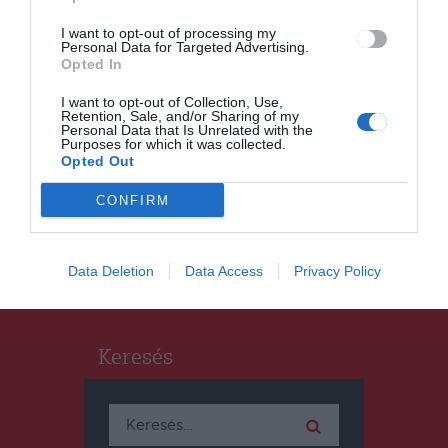
I want to opt-out of processing my
Personal Data for Targeted Advertising.
Opted In
I want to opt-out of Collection, Use,
HÍRLISTA
Retention, Sale, and/or Sharing of my
Personal Data that Is Unrelated with the
Változékony időre
Purposes for which it was collected.
számíthatunk a következő két
Opted Out
hétben
CONFIRM
Data Deletion
Data Access
Privacy Policy
Keresés
Keresés: