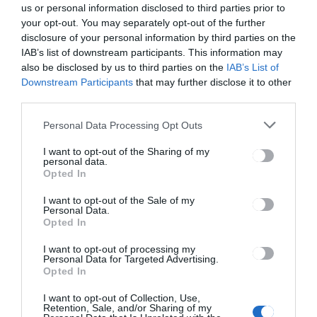
us or personal information disclosed to third parties prior to
your opt-out. You may separately opt-out of the further
disclosure of your personal information by third parties on the
IAB’s list of downstream participants. This information may
also be disclosed by us to third parties on the
IAB’s List of
HÍRLISTA
Downstream Participants
that may further disclose it to other
Iskolai forgatókönyvek a
third parties.
megyében
Personal Data Processing Opt Outs
I want to opt-out of the Sharing of my
personal data.
Opted In
HÍRLISTA
I want to opt-out of the Sale of my
Personal Data.
Újabb kilencedikes
Opted In
színészosztályt indít a
következő tanévtől a
I want to opt-out of processing my
Personal Data for Targeted Advertising.
sepsiszentgyörgyi Plugor
Opted In
Sándor Művészeti
Középiskola
I want to opt-out of Collection, Use,
Retention, Sale, and/or Sharing of my