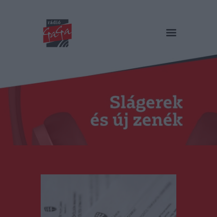
RÁDIÓ GAGA
Slágerek és új zenék
Főoldal
Műsorok
Hírlista
Duma Duba
Podcast és videók
Stáb
Galéria
Kapcsolat
RO