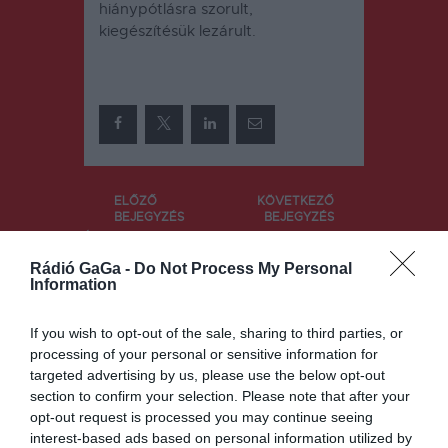
hiánypótlásra szorult,
kiegészítésük lezárult.
Bejegyzés
ELŐZŐ
KÖVETKEZŐ
BEJEGYZÉS
BEJEGYZÉS
navigáció
Ezt az oltást
Humanitári
sem kérik
us folyosó
Rádió GaGa -
Do Not Process My Personal
Information
kialakításáb
an egyeztek
meg az
If you wish to opt-out of the sale, sharing to third parties, or
ukránok és
processing of your personal or sensitive information for
az oroszok
targeted advertising by us, please use the below opt-out
section to confirm your selection. Please note that after your
opt-out request is processed you may continue seeing
interest-based ads based on personal information utilized by
Ez is érdekelheti