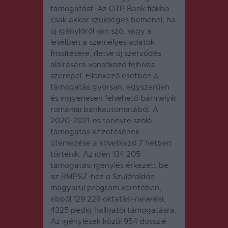
támogatást. Az OTP Bank fiókba
csak akkor szükséges bemenni, ha
új igénylőről van szó, vagy a
levélben a személyes adatok
frissítésére, illetve új szerződés
aláírására vonatkozó felhívás
szerepel. Ellenkező esetben a
támogatás gyorsan, egyszerűen
és ingyenesen felvehető bármelyik
romániai bankautomatából. A
2020-2021-es tanévre szóló
támogatás kifizetésének
ütemezése a következő 7 hétben
történik. Az idén 134 205
támogatási igénylés érkezett be
az RMPSZ-hez a Szülőföldön
magyarul program keretében,
ebből 129 229 oktatási-nevelési,
4325 pedig hallgatói támogatásra.
Az igénylések közül 954 dosszié