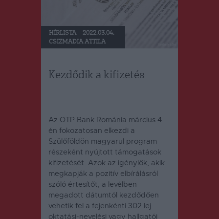
HÍRLISTA
2022.03.04.
CSIZMADIA ATTILA
Kezdődik a kifizetés
Az OTP Bank Románia március 4-
én fokozatosan elkezdi a
Szülőföldön magyarul program
részeként nyújtott támogatások
kifizetését. Azok az igénylők, akik
megkapják a pozitív elbírálásról
szóló értesítőt, a levélben
megadott dátumtól kezdődően
vehetik fel a fejenkénti 302 lej
oktatási-nevelési vagy hallgatói