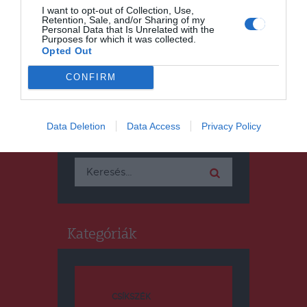
Május 25-ig lehet felajánlani a
I want to opt-out of Collection, Use,
Retention, Sale, and/or Sharing of my
személyi jövedelemadó 3,5
Personal Data that Is Unrelated with the
százalékát
Purposes for which it was collected.
Opted Out
CONFIRM
Keresés
Data Deletion
Data Access
Privacy Policy
Keresés:
Kategóriák
CSÍKSZÉK