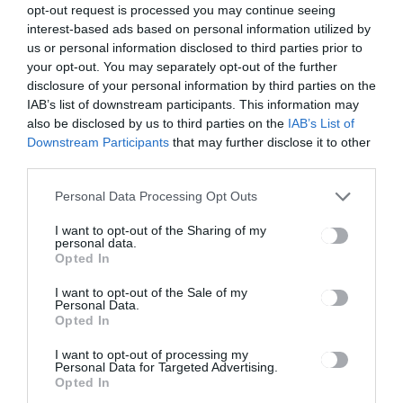
opt-out request is processed you may continue seeing
tartalékosok
interest-based ads based on personal information utilized by
mozgósításá
us or personal information disclosed to third parties prior to
ról szóló
your opt-out. You may separately opt-out of the further
riogatásokat
disclosure of your personal information by third parties on the
IAB’s list of downstream participants. This information may
also be disclosed by us to third parties on the
IAB’s List of
Ez is érdekelheti
Downstream Participants
that may further disclose it to other
third parties.
Personal Data Processing Opt Outs
I want to opt-out of the Sharing of my
personal data.
HÁROMSZÉK
HÍRLISTA
,
Opted In
Mindig lesz nyitva óvoda
I want to opt-out of the Sale of my
Personal Data.
Opted In
I want to opt-out of processing my
Personal Data for Targeted Advertising.
Opted In
HÍRLISTA