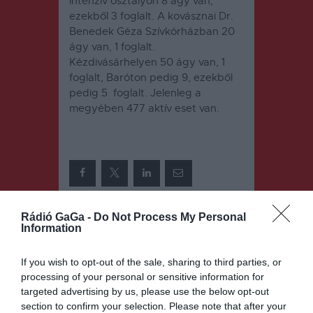
intenzív osztályon 8 ágy van,
ezekből 3 foglalt. A kovásznai Dr.
Benedek Géza Szívkórházban 20
ágy van, 1 foglalt.
Kézdivásárhelyen 50 ágy van, 1
foglalt, Baróton pedig 9, ezekből
pedig 5 foglalt.
Jelenleg a
megyében 477 aktív eset van.
Rádió GaGa -
Do Not Process My Personal
Bejegyzés
ELŐZŐ
KÖVETKEZŐ
Information
BEJEGYZÉS
BEJEGYZÉS
navigáció
Közel 500
Cáfolja a
If you wish to opt-out of the sale, sharing to third parties, or
meghirdetet
román
processing of your personal or sensitive information for
t állás
védelmi
targeted advertising by us, please use the below opt-out
minisztériu
section to confirm your selection. Please note that after your
m a