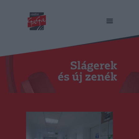
RÁDIÓ GAGA
Slágerek és új zenék
Főoldal
Műsorok
Hírlista
Duma Duba
Podcast és videók
Stáb
Galéria
Kapcsolat
RO