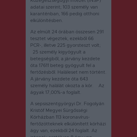
Közegészségügyi Intézet (INSP)
adatai szerint; 103 személy van
karanténban, 166 pedig otthoni
elkülönítésben.
Az elmúlt 24 órában összesen 291
tesztet végeztek, ezekből 66
PCR-, illetve 225 gyorsteszt volt;
25 személy kigyógyult a
betegségből, a járvány kezdete
óta 17611 beteg gyógyult fel a
fertőzésből. Haláleset nem történt.
A járvány kezdete óta 643
személy halálát okozta a kór. Az
ágyak 17,00%-a foglalt.
A sepsiszentgyörgyi Dr. Fogolyán
Kristóf Megyei Sürgősségi
Kórházban 113 koronavírus-
fertőzötteknek elkülönített kórházi
ágy van, ezekből 24 foglalt. Az