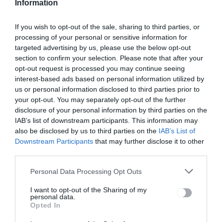
fogyasztokn
egy évben
Information
ak kellene
tovább
gondoskodn
korlátozzák
If you wish to opt-out of the sale, sharing to third parties, or
iuk a
az
processing of your personal or sensitive information for
számláik
energiaárak
targeted advertising by us, please use the below opt-out
csökkentésé
at
section to confirm your selection. Please note that after your
ről
energiahaté
opt-out request is processed you may continue seeing
kony
interest-based ads based on personal information utilized by
megoldások
us or personal information disclosed to third parties prior to
kal – véli az
your opt-out. You may separately opt-out of the further
ANRE
disclosure of your personal information by third parties on the
alelnöke
IAB’s list of downstream participants. This information may
also be disclosed by us to third parties on the
IAB’s List of
Downstream Participants
that may further disclose it to other
third parties.
Ez is érdekelheti
Personal Data Processing Opt Outs
I want to opt-out of the Sharing of my
HÍRLISTA
personal data.
Raed Arafat nem látja
Opted In
indokoltnak a rohammentő-