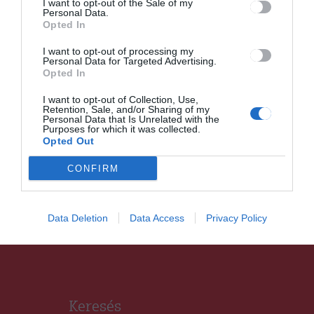
I want to opt-out of the Sale of my
szolgálat (SMURD) esetleges
Personal Data.
integrálását az egészségügyi
Opted In
minisztériumba
I want to opt-out of processing my
Personal Data for Targeted Advertising.
Opted In
I want to opt-out of Collection, Use,
Retention, Sale, and/or Sharing of my
Personal Data that Is Unrelated with the
Purposes for which it was collected.
HÍRLISTA
Opted Out
Ökosziget
CONFIRM
Sepsiszentgyörgyön
Data Deletion
Data Access
Privacy Policy
Keresés