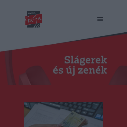
RÁDIÓ GAGA
Slágerek és új zenék
Főoldal
Műsorok
Hírlista
Duma Duba
Podcast és videók
Stáb
Galéria
Kapcsolat
RO