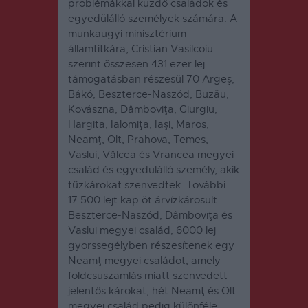
problémákkal küzdő családok és
egyedülálló személyek számára. A
munkaügyi minisztérium
államtitkára, Cristian Vasilcoiu
szerint összesen 431 ezer lej
támogatásban részesül 70 Argeş,
Bákó, Beszterce-Naszód, Buzău,
Kovászna, Dâmboviţa, Giurgiu,
Hargita, Ialomiţa, Iaşi, Maros,
Neamţ, Olt, Prahova, Temes,
Vaslui, Vâlcea és Vrancea megyei
család és egyedülálló személy, akik
tűzkárokat szenvedtek. További
17 500 lejt kap öt árvízkárosult
Beszterce-Naszód, Dâmboviţa és
Vaslui megyei család, 6000 lej
gyorssegélyben részesítenek egy
Neamţ megyei családot, amely
földcsuszamlás miatt szenvedett
jelentős károkat, hét Neamţ és Olt
megyei család pedig különféle