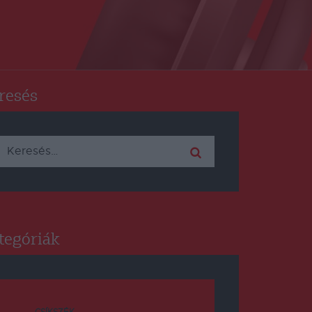
resés
Keresés:
tegóriák
CSÍKSZÉK