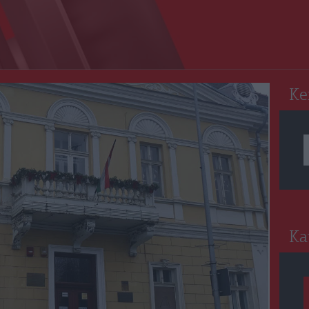
RO
Ke
Ka