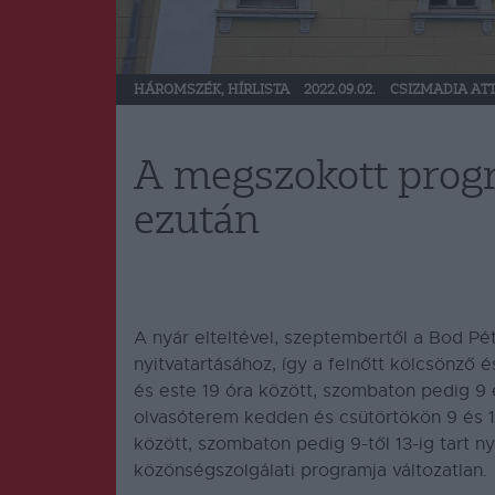
HÁROMSZÉK
,
HÍRLISTA
2022.09.02.
CSIZMADIA ATT
A megszokott prog
ezután
A nyár elteltével, szeptembertől a Bod P
nyitvatartásához, így a felnőtt kölcsönző
és este 19 óra között, szombaton pedig 9 é
olvasóterem kedden és csütörtökön 9 és 1
között, szombaton pedig 9-től 13-ig tart ny
közönségszolgálati programja változatlan.