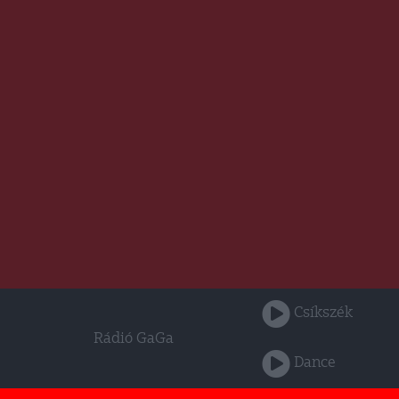
Csíkszék
Rádió GaGa
Dance