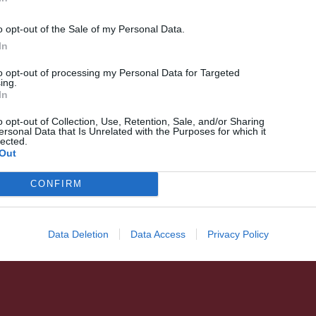
o opt-out of the Sale of my Personal Data.
HÍRLISTA
In
Magas az
to opt-out of processing my Personal Data for Targeted
üvegházhatású gáz
ing.
In
kibocsátása
o opt-out of Collection, Use, Retention, Sale, and/or Sharing
ersonal Data that Is Unrelated with the Purposes for which it
lected.
Out
CONFIRM
Data Deletion
Data Access
Privacy Policy