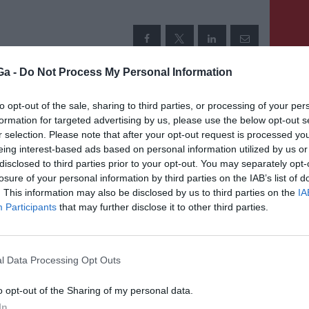
Ga -
Do Not Process My Personal Information
KÖVETKEZŐ BEJEGYZÉS
to opt-out of the sale, sharing to third parties, or processing of your per
k
2023. augusztus 31-ig
formation for targeted advertising by us, please use the below opt-out s
meghosszabbította a
r selection. Please note that after your opt-out request is processed y
eing interest-based ads based on personal information utilized by us or
kormány az energiaárakat
disclosed to third parties prior to your opt-out. You may separately opt-
korlátozó és kompenzáló
losure of your personal information by third parties on the IAB’s list of
intézkedéseket
. This information may also be disclosed by us to third parties on the
IA
Participants
that may further disclose it to other third parties.
l Data Processing Opt Outs
o opt-out of the Sharing of my personal data.
In