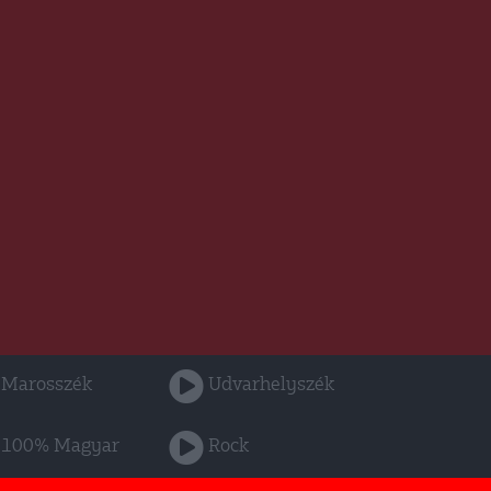
Marosszék
Udvarhelyszék
100% Magyar
Rock