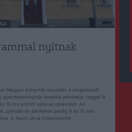
ILA
rammal nyitnak
éter Megyei Könyvtár visszatér a megszokott
 és gyermekkönyvtár keddtől péntekig reggel 9
s 13 óra között várja az olvasókat. Az
9, szerdán és pénteken pedig 9 és 15 óra
itva. A Sport utcai Fiókkönyvtár