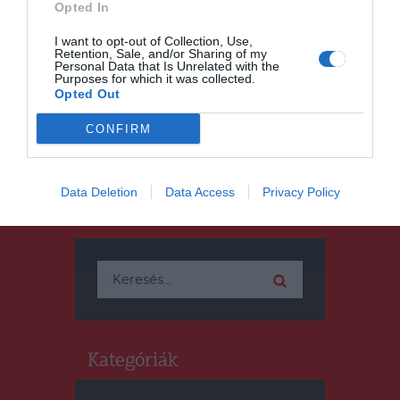
Opted In
Tíz perces
műsorszüneteltetésre
I want to opt-out of Collection, Use,
Retention, Sale, and/or Sharing of my
büntette a CNA a Naşul TV-t
Personal Data that Is Unrelated with the
Purposes for which it was collected.
Opted Out
CONFIRM
Data Deletion
Data Access
Privacy Policy
Keresés
Keresés:
Kategóriák