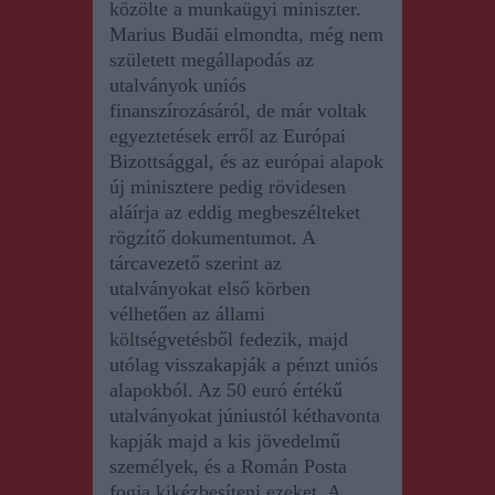
közölte a munkaügyi miniszter.
Marius Budăi elmondta, még nem
született megállapodás az
utalványok uniós
finanszírozásáról, de már voltak
egyeztetések erről az Európai
Bizottsággal, és az európai alapok
új minisztere pedig rövidesen
aláírja az eddig megbeszélteket
rögzítő dokumentumot. A
tárcavezető szerint az
utalványokat első körben
vélhetően az állami
költségvetésből fedezik, majd
utólag visszakapják a pénzt uniós
alapokból. Az 50 euró értékű
utalványokat júniustól kéthavonta
kapják majd a kis jövedelmű
személyek, és a Román Posta
fogja kikézbesíteni ezeket. A