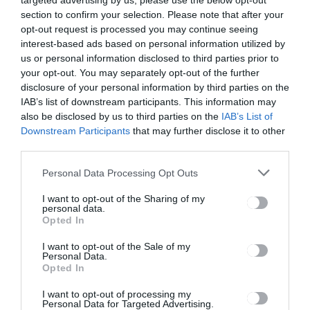
targeted advertising by us, please use the below opt-out
gyengébb
section to confirm your selection. Please note that after your
eredmények
születtek az
opt-out request is processed you may continue seeing
idei
interest-based ads based on personal information utilized by
próbaéretts
us or personal information disclosed to third parties prior to
égin
your opt-out. You may separately opt-out of the further
disclosure of your personal information by third parties on the
IAB’s list of downstream participants. This information may
also be disclosed by us to third parties on the
IAB’s List of
Ez is érdekelheti
Downstream Participants
that may further disclose it to other
third parties.
Personal Data Processing Opt Outs
HÍRLISTA
Nemzetközi fogathajtó
I want to opt-out of the Sharing of my
personal data.
verseny Oltszemen
Opted In
I want to opt-out of the Sale of my
Personal Data.
Opted In
I want to opt-out of processing my
Personal Data for Targeted Advertising.
HÍRLISTA