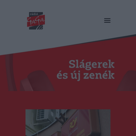
RÁDIÓ GAGA
Slágerek és új zenék
Főoldal
Műsorok
Hírlista
Duma Duba
Podcast és videók
Stáb
Galéria
Kapcsolat
RO