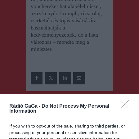
vouchereket hat alapélelmiszer,
azaz kenyér, krumpli, rizs, olaj,
csirkehús és tojás vásárlására
használhatják a
kedvezményezettek, de a lista
változhat – mondta még a
miniszter.
Bejegyzés
ELŐZŐ
KÖVETKEZŐ
Rádió GaGa -
Do Not Process My Personal
BEJEGYZÉS
BEJEGYZÉS
navigáció
Information
Két
Lehetőségek
tantárgyat
fiataloknak
If you wish to opt-out of the sale, sharing to third parties, or
leszámítva a
az EU-ban
processing of your personal or sensitive information for
tavalyinál