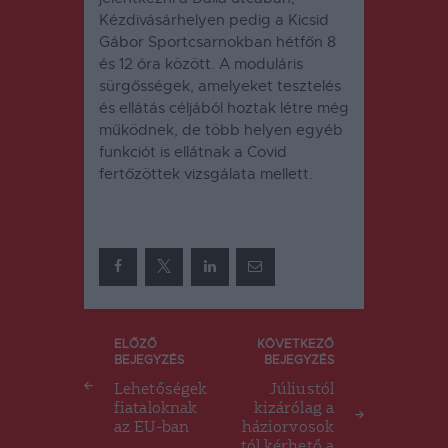
Kézdivásárhelyen pedig a Kicsid
Gábor Sportcsarnokban hétfőn 8
és 12 óra között. A moduláris
sürgősségek, amelyeket tesztelés
és ellátás céljából hoztak létre még
működnek, de több helyen egyéb
funkciót is ellátnak a Covid
fertőzöttek vizsgálata mellett.
Bejegyzés
ELŐZŐ
KÖVETKEZŐ
BEJEGYZÉS
BEJEGYZÉS
navigáció
Lehetőségek
Júliustól
fiataloknak
kizárólag a
az EU-ban
háziorvosok
tól kérhető a