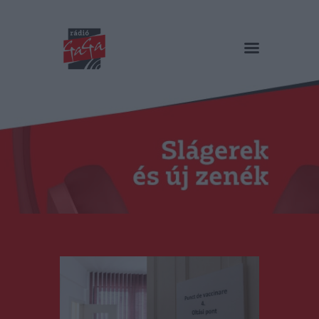
RÁDIÓ GAGA
Slágerek és új zenék
Főoldal
Műsorok
Hírlista
Duma Duba
Podcast és videók
Stáb
Galéria
Kapcsolat
RO