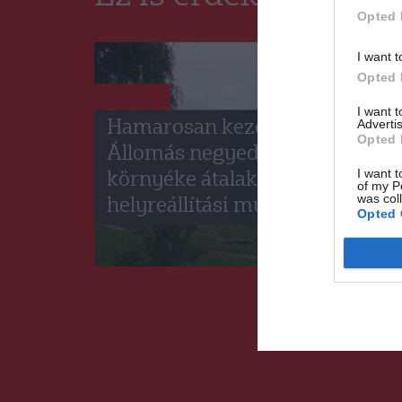
Opted 
I want t
Opted 
HÍRLISTA
I want 
Advertis
Hamarosan kezdődhetnek az
Opted 
Állomás negyedi tó és
I want t
környéke átalakítási,
of my P
was col
helyreállítási munkálatai
Opted 