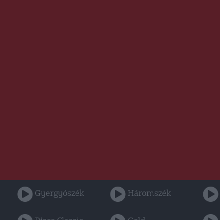
Gyergyószék
Háromszék