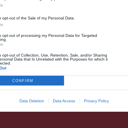
In
o opt-out of the Sale of my Personal Data.
In
to opt-out of processing my Personal Data for Targeted
ing.
HÍRLISTA
In
Ideiglenesen korlátozzák a
o opt-out of Collection, Use, Retention, Sale, and/or Sharing
lakossági áram és gáz árát
ersonal Data that Is Unrelated with the Purposes for which it
lected.
Out
CONFIRM
Data Deletion
Data Access
Privacy Policy