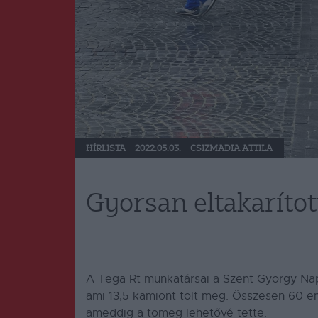
HÍRLISTA
2022.05.03.
CSIZMADIA ATTILA
Gyorsan eltakaríto
A Tega Rt munkatársai a Szent György Nap
ami 13,5 kamiont tölt meg. Összesen 60 em
ameddig a tömeg lehetővé tette.