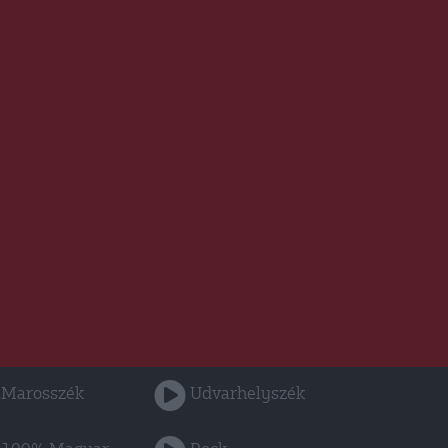
Marosszék
Udvarhelyszék