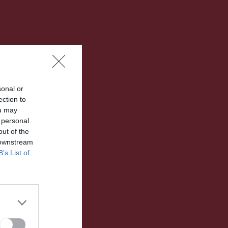
sonal or
ection to
ou may
 personal
out of the
 downstream
B’s List of