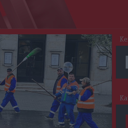
RO
Ke
Ka