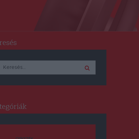
resés
Keresés:
tegóriák
CSÍKSZÉK