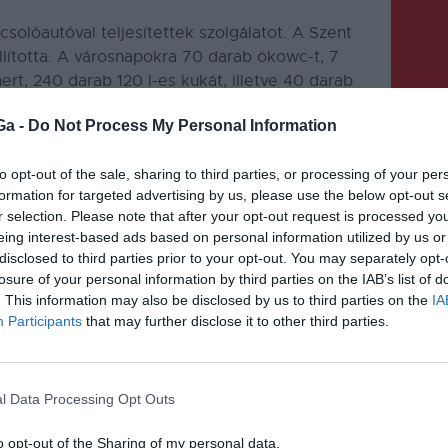
solóautóval teljesítettek szolgálatot. A Szent
llította. A városnapokra 70 darab ökowc-t, 7
rt, 240 darab 120 l-es kukát, illetve 40 darab
Ga -
Do Not Process My Personal Information
to opt-out of the sale, sharing to third parties, or processing of your per
formation for targeted advertising by us, please use the below opt-out s
r selection. Please note that after your opt-out request is processed y
eing interest-based ads based on personal information utilized by us or
disclosed to third parties prior to your opt-out. You may separately opt-
KÖVETKEZŐ BEJEGYZÉS
losure of your personal information by third parties on the IAB’s list of
Duplán bírságolnák az utadó
. This information may also be disclosed by us to third parties on the
IA
Participants
that may further disclose it to other third parties.
matrica hiányát
l Data Processing Opt Outs
o opt-out of the Sharing of my personal data.