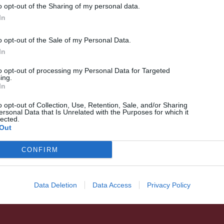
o opt-out of the Sharing of my personal data.
In
o opt-out of the Sale of my Personal Data.
In
to opt-out of processing my Personal Data for Targeted
ing.
HÍRLISTA
In
A magánszféra képviselői is
o opt-out of Collection, Use, Retention, Sale, and/or Sharing
vizsgáztatják az
ersonal Data that Is Unrelated with the Purposes for which it
lected.
iskolaigazgatókat
Out
CONFIRM
Data Deletion
Data Access
Privacy Policy