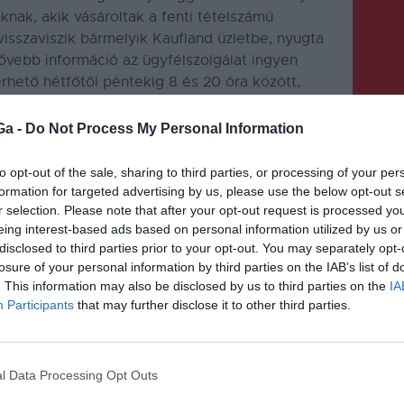
knak, akik vásároltak a fenti tételszámú
visszaviszik bármelyik Kaufland üzletbe, nyugta
Bővebb információ az ügyfélszolgálat ingyen
hető hétfőtől péntekig 8 és 20 óra között,
 írásban az üzletlánc weboldalán:
Ga -
Do Not Process My Personal Information
to opt-out of the sale, sharing to third parties, or processing of your per
formation for targeted advertising by us, please use the below opt-out s
r selection. Please note that after your opt-out request is processed y
eing interest-based ads based on personal information utilized by us or
disclosed to third parties prior to your opt-out. You may separately opt-
KÖVETKEZŐ BEJEGYZÉS
losure of your personal information by third parties on the IAB’s list of
. This information may also be disclosed by us to third parties on the
IA
Kulturális pályázatok
Participants
that may further disclose it to other third parties.
Sepsiszentgyörgyön
l Data Processing Opt Outs