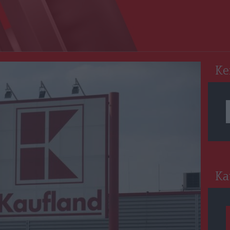
RO
Ke
Ka