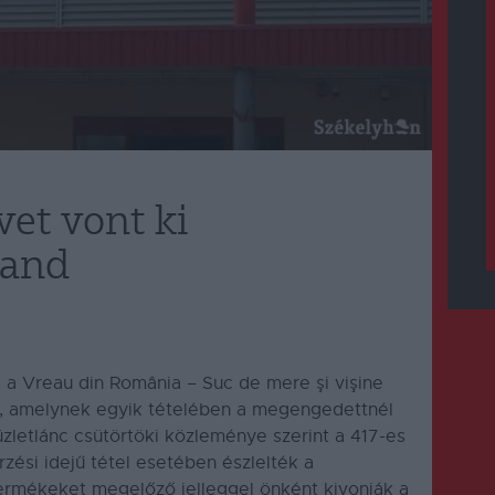
et vont ki
land
l a Vreau din România – Suc de mere şi vişine
t, amelynek egyik tételében a megengedettnél
üzletlánc csütörtöki közleménye szerint a 417-es
ési idejű tétel esetében észlelték a
termékeket megelőző jelleggel önként kivonják a