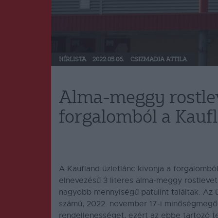
HÍRLISTA
2022.05.06.
CSIZMADIA ATTILA
Alma-meggy rostlev
forgalomból a Kauf
A Kaufland üzletlánc kivonja a forgalombó
elnevezésű 3 literes alma-meggy rostleve
nagyobb mennyiségű patulint találtak. Az 
számú, 2022. november 17-i minőségmegőrz
rendellenességet, ezért az ebbe tartozó 