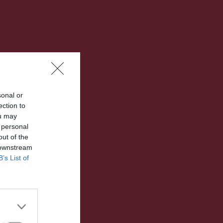
sonal or
ection to
ou may
 personal
out of the
 downstream
B’s List of