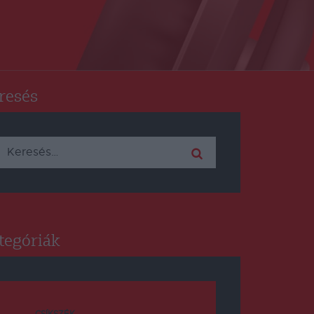
resés
Keresés:
tegóriák
CSÍKSZÉK