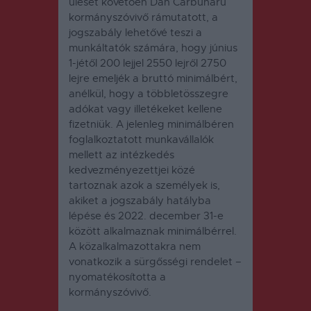
ülését követően Dan Cărbunaru
kormányszóvivő rámutatott, a
jogszabály lehetővé teszi a
munkáltatók számára, hogy június
1-jétől 200 lejjel 2550 lejről 2750
lejre emeljék a bruttó minimálbért,
anélkül, hogy a többletösszegre
adókat vagy illetékeket kellene
fizetniük. A jelenleg minimálbéren
foglalkoztatott munkavállalók
mellett az intézkedés
kedvezményezettjei közé
tartoznak azok a személyek is,
akiket a jogszabály hatályba
lépése és 2022. december 31-e
között alkalmaznak minimálbérrel.
A közalkalmazottakra nem
vonatkozik a sürgősségi rendelet –
nyomatékosította a
kormányszóvivő.