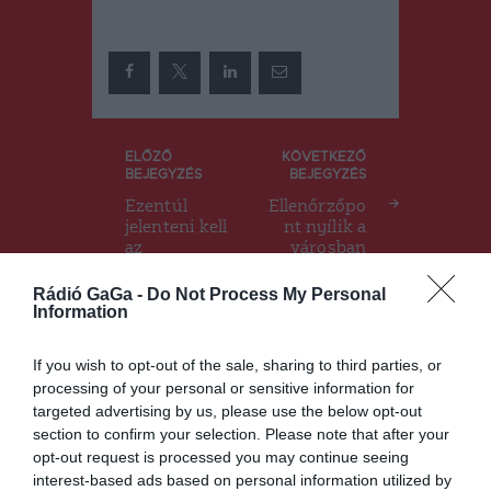
Bejegyzés
ELŐZŐ
KÖVETKEZŐ
BEJEGYZÉS
BEJEGYZÉS
navigáció
Ezentúl
Ellenőrzőpo
jelenteni kell
nt nyílik a
az
városban
adóhatóság
nak, ha
Rádió GaGa -
Do Not Process My Personal
Information
valaki
útánvétellel
fizet egy
If you wish to opt-out of the sale, sharing to third parties, or
csomagért
processing of your personal or sensitive information for
targeted advertising by us, please use the below opt-out
section to confirm your selection. Please note that after your
opt-out request is processed you may continue seeing
Ez is érdekelheti
interest-based ads based on personal information utilized by