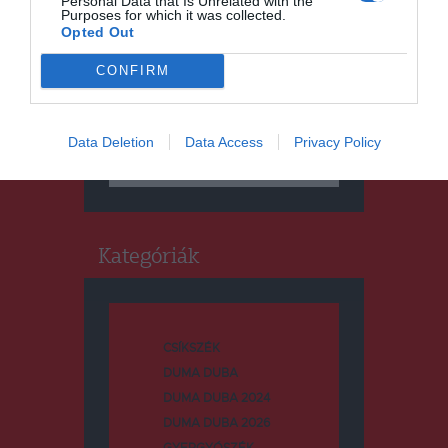
Personal Data that Is Unrelated with the
Purposes for which it was collected.
Opted Out
CONFIRM
Keresés
Data Deletion
Data Access
Privacy Policy
Keresés:
Kategóriák
CSÍKSZÉK
DUMA DUBA
DUMA DUBA 2024
DUMA DUBA 2026
GYERGYÓSZÉK