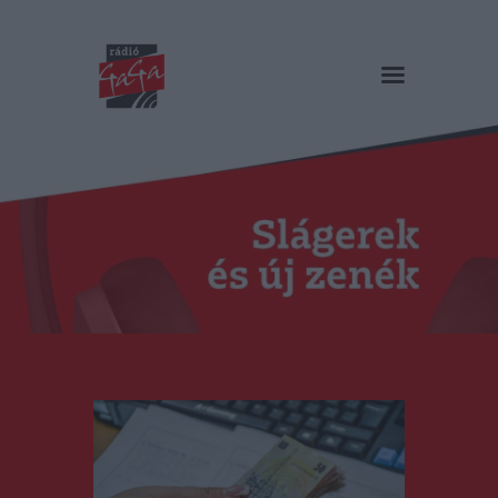
RÁDIÓ GAGA
Slágerek és új zenék
Főoldal
Műsorok
Hírlista
Duma Duba
Podcast és videók
Stáb
Galéria
Kapcsolat
RO