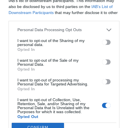
IAB’s list of downstream participants. This information may
also be disclosed by us to third parties on the
IAB’s List of
Downstream Participants
that may further disclose it to other
third parties.
Personal Data Processing Opt Outs
I want to opt-out of the Sharing of my
personal data.
HÍRLISTA
Opted In
Együttműködésre biztat a
I want to opt-out of the Sale of my
prefektus
Personal Data.
Opted In
I want to opt-out of processing my
Personal Data for Targeted Advertising.
Opted In
I want to opt-out of Collection, Use,
Retention, Sale, and/or Sharing of my
Personal Data that Is Unrelated with the
Purposes for which it was collected.
Keresés
Opted Out
CONFIRM