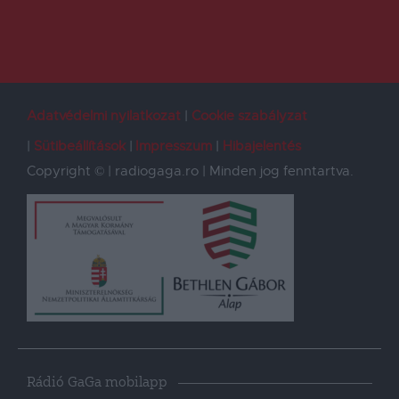
Adatvédelmi nyilatkozat
Cookie szabályzat
Sütibeállítások
Impresszum
Hibajelentés
Copyright © | radiogaga.ro | Minden jog fenntartva.
Rádió GaGa mobilapp