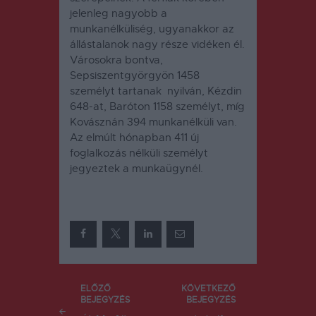
jelenleg nagyobb a
munkanélküliség, ugyanakkor az
állástalanok nagy része vidéken él.
Városokra bontva,
Sepsiszentgyörgyön 1458
személyt tartanak nyilván, Kézdin
648-at, Baróton 1158 személyt, míg
Kovásznán 394 munkanélküli van.
Az elmúlt hónapban 411 új
foglalkozás nélküli személyt
jegyeztek a munkaügynél.
Bejegyzés
ELŐZŐ
KÖVETKEZŐ
BEJEGYZÉS
BEJEGYZÉS
navigáció