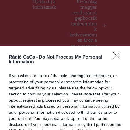
Újabb díj a
Kizárólag
kórháznak
magyar
rendszámú
gépkocsik
tankolhatna
k
kedvezmény
es áron a
magyarorsz
ági
Rádió GaGa -
Do Not Process My Personal
töltőállomás
Information
oknál
If you wish to opt-out of the sale, sharing to third parties, or
processing of your personal or sensitive information for
Ez is érdekelheti
targeted advertising by us, please use the below opt-out
section to confirm your selection. Please note that after your
opt-out request is processed you may continue seeing
interest-based ads based on personal information utilized by
us or personal information disclosed to third parties prior to
HÍRLISTA
your opt-out. You may separately opt-out of the further
Könnyen letölthető az
disclosure of your personal information by third parties on the
igazolvány