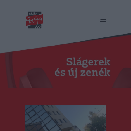
RÁDIÓ GAGA
Slágerek és új zenék
Főoldal
Műsorok
Hírlista
Duma Duba
Podcast és videók
Stáb
Galéria
Kapcsolat
RO