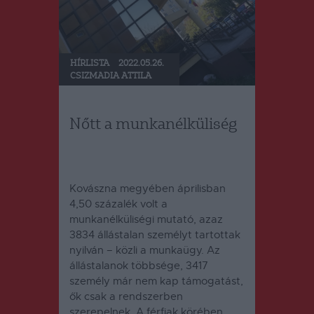
HÍRLISTA
2022.05.26.
CSIZMADIA ATTILA
Nőtt a munkanélküliség
Kovászna megyében áprilisban
4,50 százalék volt a
munkanélküliségi mutató, azaz
3834 állástalan személyt tartottak
nyilván – közli a munkaügy. Az
állástalanok többsége, 3417
személy már nem kap támogatást,
ők csak a rendszerben
szerepelnek. A férfiak körében