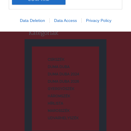
Keresés:
Data Deletion
Data Access
Privacy Policy
Kategóriák
CSÍKSZÉK
DUMA DUBA
DUMA DUBA 2024
DUMA DUBA 2026
GYERGYÓSZÉK
HÁROMSZÉK
HÍRLISTA
MAROSSZÉK
UDVARHELYSZÉK