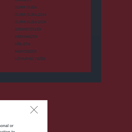
DUMA DUBA
DUMA DUBA 2024
DUMA DUBA 2026
GYERGYÓSZÉK
HÁROMSZÉK
HÍRLISTA
MAROSSZÉK
UDVARHELYSZÉK
sonal or
ection to