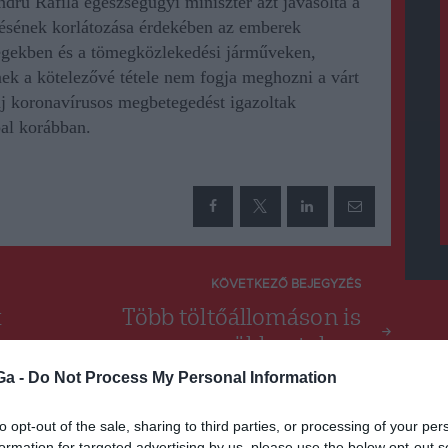
dru Rafila egészségügyi miniszter azt javasolta a
désének korlátozása érdekében az emberek
ségekben és a tömegközlekedési járműveken,
ek a kötelezővé tétele nem fogja meghozni a várt
j koronavírusos megbetegedést igazoltak
al korábban.
KÖVETKEZŐ BEJEGYZÉS
k
Több töltőállomáson is
csökkentek az
üzemanyagárak
Ga -
Do Not Process My Personal Information
to opt-out of the sale, sharing to third parties, or processing of your per
formation for targeted advertising by us, please use the below opt-out s