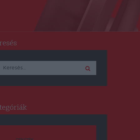
resés
Keresés:
tegóriák
CSÍKSZÉK