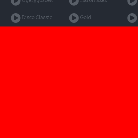
Gyergyószék
Háromszék
Disco Classic
Gold