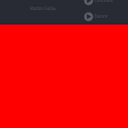
Csíkszék
Rádió GaGa
Dance