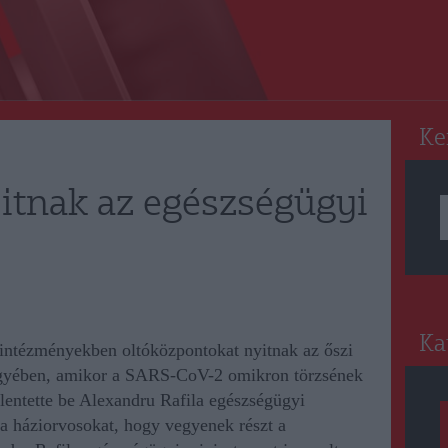
RO
Ke
itnak az egészségügyi
Ka
intézményekben oltóközpontokat nyitnak az őszi
egyében, amikor a SARS-CoV-2 omikron törzsének
elentette be Alexandru Rafila egészségügyi
a a háziorvosokat, hogy vegyenek részt a