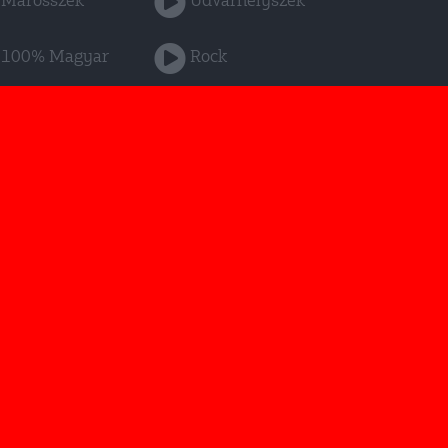
Marosszék
Udvarhelyszék
100% Magyar
Rock