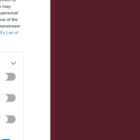
ou may
 personal
out of the
 downstream
B’s List of