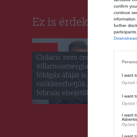
confirm you
continue se
information 
Ez is érdekelheti
further disc
participants
Downstream 
HÍRLISTA
Ciolacu: nem csupán a
Persona
villamosenergia, hanem a
földgáz áfáját is
I want t
Opted 
csökkenthetjük, és már
február elsejétől
I want t
Opted 
I want 
Advertis
Opted 
I want t