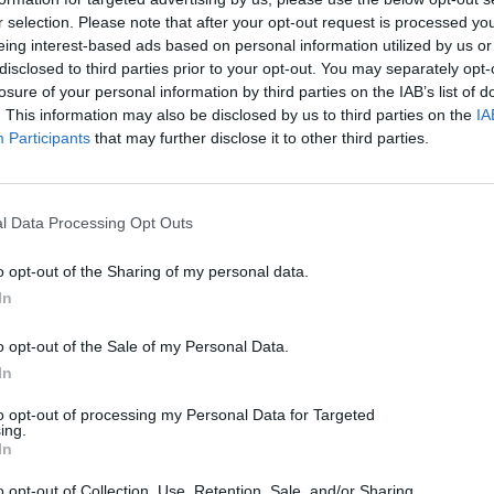
r selection. Please note that after your opt-out request is processed y
eing interest-based ads based on personal information utilized by us or
disclosed to third parties prior to your opt-out. You may separately opt-
losure of your personal information by third parties on the IAB’s list of
. This information may also be disclosed by us to third parties on the
IA
Participants
that may further disclose it to other third parties.
GYERGYÓSZÉK
HÍRLISTA
UDVARHELYSZÉK
,
,
l Data Processing Opt Outs
Több mint 50 ezer tanuló
o opt-out of the Sharing of my personal data.
kezdte el az új tanévet
In
Hargita megyében
o opt-out of the Sale of my Personal Data.
In
to opt-out of processing my Personal Data for Targeted
ing.
In
o opt-out of Collection, Use, Retention, Sale, and/or Sharing