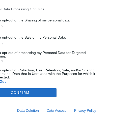
Medve támadt egy 19 éves
l Data Processing Opt Outs
fiatalemberre Patakfalván
o opt-out of the Sharing of my personal data.
In
o opt-out of the Sale of my Personal Data.
In
to opt-out of processing my Personal Data for Targeted
ing.
In
o opt-out of Collection, Use, Retention, Sale, and/or Sharing
ersonal Data that Is Unrelated with the Purposes for which it
lected.
HÍRLISTA
Out
Természet az élet forrása
CONFIRM
Data Deletion
Data Access
Privacy Policy