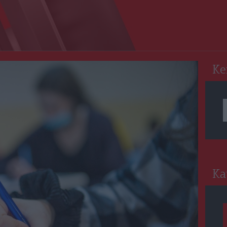
RO
Ke
Ka