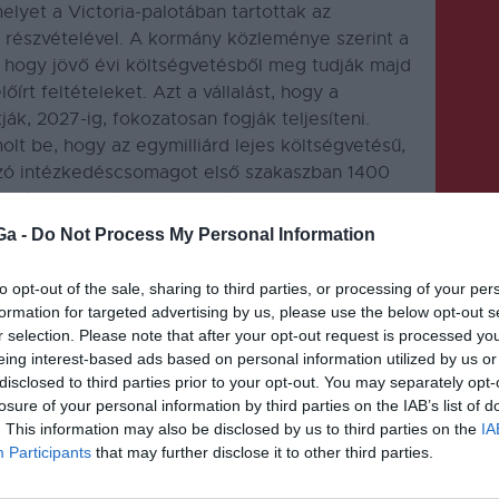
lyet a Victoria-palotában tartottak az
k részvételével. A kormány közleménye szerint a
t, hogy jövő évi költségvetésből meg tudják majd
írt feltételeket. Azt a vállalást, hogy a
ják, 2027-ig, fokozatosan fogják teljesíteni.
lt be, hogy az egymilliárd lejes költségvetésű,
élzó intézkedéscsomagot első szakaszban 1400
nulói ösztöndíjakra elkülönített keret
2020-ban) 2,7 milliárd lejre emelkedik 2023-ra. A
Ga -
Do Not Process My Personal Information
leg ebéd bevezetésével, a tanári pálya
ozásával, a szakiskolák korszerű felszerelésével
to opt-out of the sale, sharing to third parties, or processing of your per
yást.
formation for targeted advertising by us, please use the below opt-out s
r selection. Please note that after your opt-out request is processed y
eing interest-based ads based on personal information utilized by us or
disclosed to third parties prior to your opt-out. You may separately opt-
losure of your personal information by third parties on the IAB’s list of
. This information may also be disclosed by us to third parties on the
IA
Participants
that may further disclose it to other third parties.
KÖVETKEZŐ BEJEGYZÉS