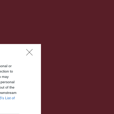
sonal or
ection to
ou may
 personal
out of the
 downstream
B’s List of