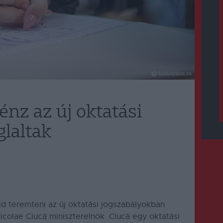
énz az új oktatási
laltak
d teremteni az új oktatási jogszabályokban
Nicolae Ciucă miniszterelnök. Ciucă egy oktatási