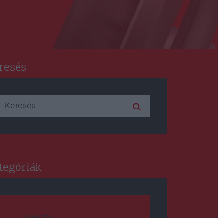
resés
Keresés:
tegóriák
CSÍKSZÉK