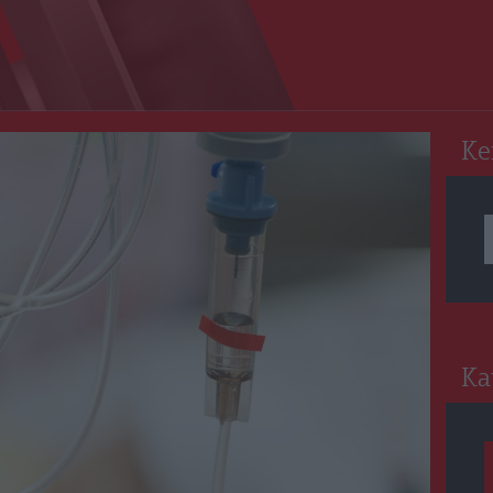
RO
Ke
Ka