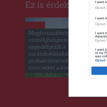
I want t
Ez is érdekelheti
Opted 
I want t
Opted 
HÍRLISTA
Meghosszabbítja a
I want 
Advertis
veszélyhelyzetet, de
Opted 
engedélyezik a
I want t
of my P
zarándoklatokat, és a
was col
Opted 
próbakoncerteket, -
meccseket a kormány