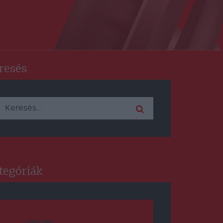
resés
Keresés:
tegóriák
CSÍKSZÉK