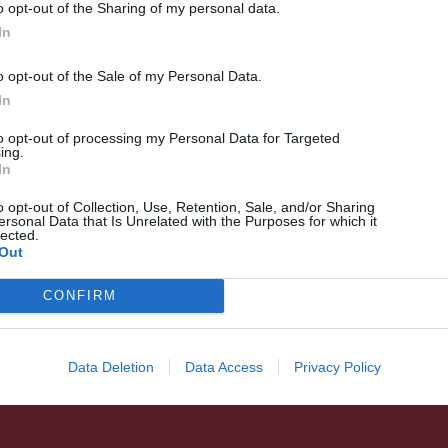
o opt-out of the Sharing of my personal data.
In
o opt-out of the Sale of my Personal Data.
HÍRLISTA
UDVARHELYSZÉK
,
In
Tanuszoda épül
to opt-out of processing my Personal Data for Targeted
Nagygalambfalván
ing.
In
o opt-out of Collection, Use, Retention, Sale, and/or Sharing
ersonal Data that Is Unrelated with the Purposes for which it
lected.
Out
CONFIRM
Data Deletion
Data Access
Privacy Policy