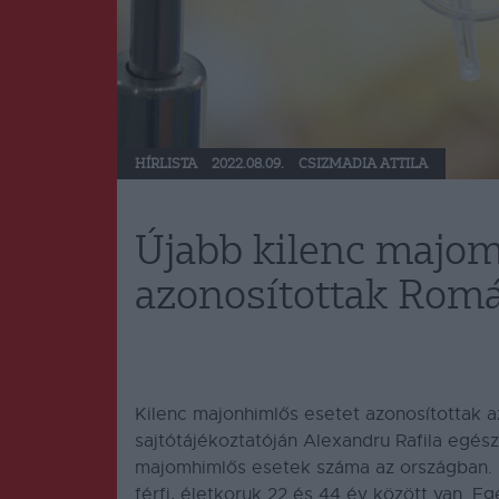
HÍRLISTA
2022.08.09.
CSIZMADIA ATTILA
Újabb kilenc majom
azonosítottak Rom
Kilenc majonhimlős esetet azonosítottak a
sajtótájékoztatóján Alexandru Rafila egés
majomhimlős esetek száma az országban. Ra
férfi, életkoruk 22 és 44 év között van. Eg