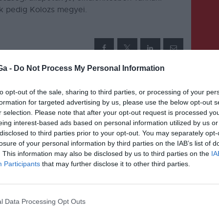
ik pedig Kolozs megyei.
Ga -
Do Not Process My Personal Information
KÖVETKEZŐ BEJEGYZÉS
to opt-out of the sale, sharing to third parties, or processing of your per
ő
Féléves késéssel kapják meg a
formation for targeted advertising by us, please use the below opt-out s
r selection. Please note that after your opt-out request is processed y
25 százalékos béremelést az
eing interest-based ads based on personal information utilized by us or
egészségügyi, valamint a
disclosed to third parties prior to your opt-out. You may separately opt-
szociális ellátórendszerben
losure of your personal information by third parties on the IAB’s list of
. This information may also be disclosed by us to third parties on the
IA
dolgozó kisegítő, illetve irodai
Participants
that may further disclose it to other third parties.
személyzet
l Data Processing Opt Outs