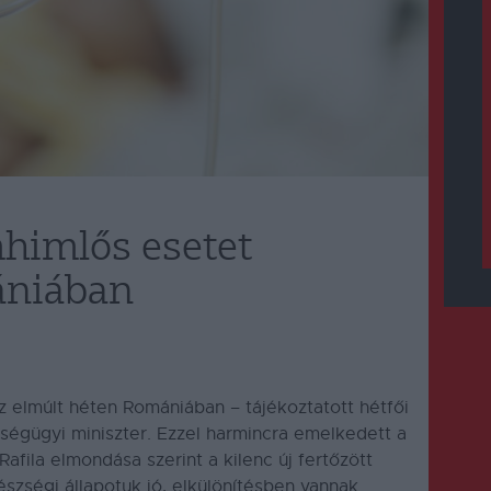
himlős esetet
ániában
z elmúlt héten Romániában – tájékoztatott hétfői
zségügyi miniszter. Ezzel harmincra emelkedett a
fila elmondása szerint a kilenc új fertőzött
észségi állapotuk jó, elkülönítésben vannak.