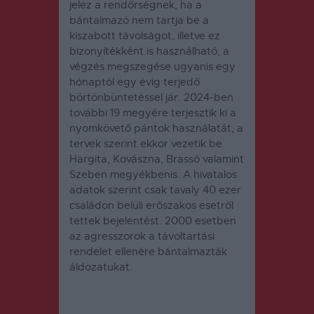
jelez a rendőrségnek, ha a
bántalmazó nem tartja be a
kiszabott távolságot, illetve ez
bizonyítékként is használható, a
végzés megszegése ugyanis egy
hónaptól egy évig terjedő
börtönbüntetéssel jár. 2024-ben
további 19 megyére terjesztik ki a
nyomkövető pántok használatát, a
tervek szerint ekkor vezetik be
Hargita, Kovászna, Brassó valamint
Szeben megyékbenis. A hivatalos
adatok szerint csak tavaly 40 ezer
családon belüli erőszakos esetről
tettek bejelentést. 2000 esetben
az agresszorok a távoltartási
rendelet ellenére bántalmazták
áldozatukat.