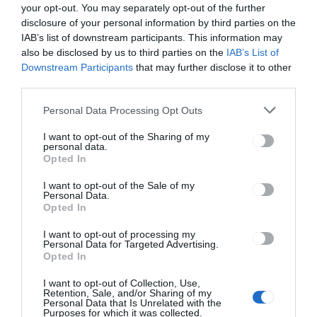
your opt-out. You may separately opt-out of the further
disclosure of your personal information by third parties on the
HÍRLISTA
IAB’s list of downstream participants. This information may
Elkezdődött a népszámlálás
also be disclosed by us to third parties on the
IAB’s List of
első szakasza
Downstream Participants
that may further disclose it to other
third parties.
Personal Data Processing Opt Outs
I want to opt-out of the Sharing of my
personal data.
Opted In
DUMA DUBA 2026
HÍRLISTA
,
I want to opt-out of the Sale of my
Personal Data.
A Duma Dubával beköltözünk
Opted In
a Septimia Experience Day-
re!
I want to opt-out of processing my
Personal Data for Targeted Advertising.
Opted In
I want to opt-out of Collection, Use,
Retention, Sale, and/or Sharing of my
Personal Data that Is Unrelated with the
Purposes for which it was collected.