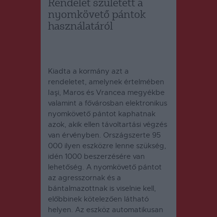
Rendelet született a
nyomkövető pántok
használatáról
Kiadta a kormány azt a
rendeletet, amelynek értelmében
Iaşi, Maros és Vrancea megyékbe
valamint a fővárosban elektronikus
nyomkövető pántot kaphatnak
azok, akik ellen távoltartási végzés
van érvényben. Országszerte 95
000 ilyen eszközre lenne szükség,
idén 1000 beszerzésére van
lehetőség. A nyomkövető pántot
az agresszornak és a
bántalmazottnak is viselnie kell,
előbbinek kötelezően látható
helyen. Az eszköz automatikusan