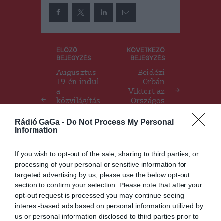
Bejegyzés
ELŐZŐ
KÖVETKEZŐ
BEJEGYZÉS
BEJEGYZÉS
navigáció
Augusztus
Beidézi
19-én indul
Orbán
a
Viktort az
közvilágítás
Országos
energiahaté
Diszkriminá
konyságána
cióellenes
Rádió GaGa -
Do Not Process My Personal
k növelését
Tanács
Information
célzó
program
If you wish to opt-out of the sale, sharing to third parties, or
processing of your personal or sensitive information for
targeted advertising by us, please use the below opt-out
section to confirm your selection. Please note that after your
Ez is érdekelheti
opt-out request is processed you may continue seeing
interest-based ads based on personal information utilized by
us or personal information disclosed to third parties prior to