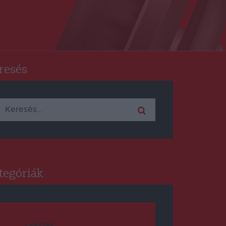
resés
Keresés:
tegóriák
CSÍKSZÉK