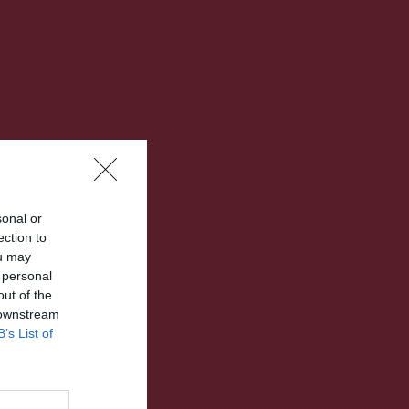
sonal or
ection to
ou may
 personal
out of the
 downstream
B’s List of