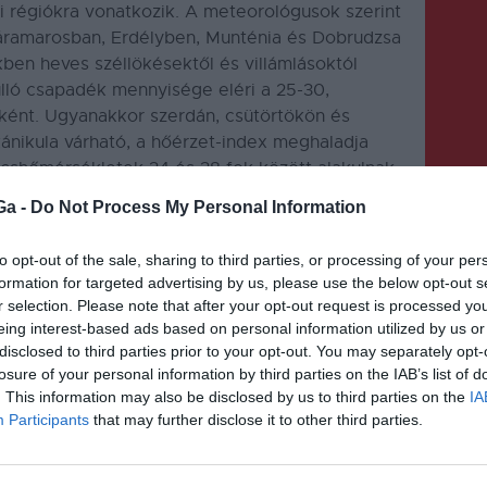
ati régiókra vonatkozik. A meteorológusok szerint
Máramarosban, Erdélyben, Munténia és Dobrudzsa
kben heves széllökésektől és villámlásoktól
ulló csapadék mennyisége eléri a 25-30,
ként. Ugyanakkor szerdán, csütörtökön és
ánikula várható, a hőérzet-index meghaladja
úcshőmérsékletek 34 és 38 fok között alakulnak,
a 18-21 fokra hűl le a levegő.
Ga -
Do Not Process My Personal Information
to opt-out of the sale, sharing to third parties, or processing of your per
formation for targeted advertising by us, please use the below opt-out s
r selection. Please note that after your opt-out request is processed y
eing interest-based ads based on personal information utilized by us or
disclosed to third parties prior to your opt-out. You may separately opt-
KÖVETKEZŐ BEJEGYZÉS
losure of your personal information by third parties on the IAB’s list of
. This information may also be disclosed by us to third parties on the
IA
Pótérettségi: Háromszéken
Participants
that may further disclose it to other third parties.
k
háromszáznegyvenen
jelentkeztek a vizsgákra