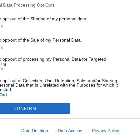
l Data Processing Opt Outs
o opt-out of the Sharing of my personal data.
In
o opt-out of the Sale of my Personal Data.
In
to opt-out of processing my Personal Data for Targeted
ing.
In
HÍRLISTA
o opt-out of Collection, Use, Retention, Sale, and/or Sharing
HPV-oltás: a második adagot
ersonal Data that Is Unrelated with the Purposes for which it
lected.
adják
Out
CONFIRM
Data Deletion
Data Access
Privacy Policy