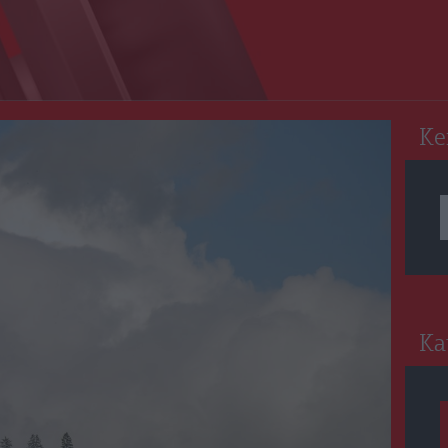
RO
Ke
Ka