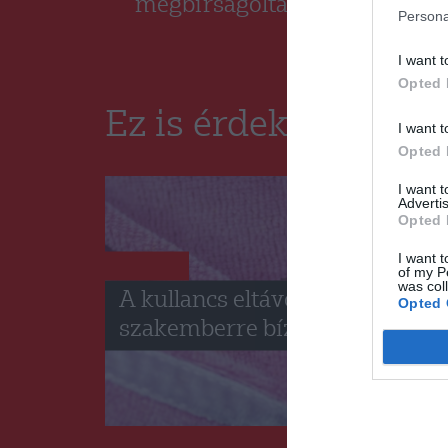
megbírságoltak
Persona
I want t
Opted 
Ez is érdekelheti
I want t
Opted 
I want 
Advertis
Opted 
I want t
HÍRLISTA
of my P
was col
A kullancs eltávolítását jobb
Opted 
szakemberre bízni