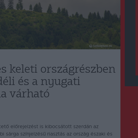
és keleti országrészben
déli és a nyugati
a várható
ető előrejelzést is kibocsátott szerdán az
i sárga színjelzésű riasztás az ország északi és