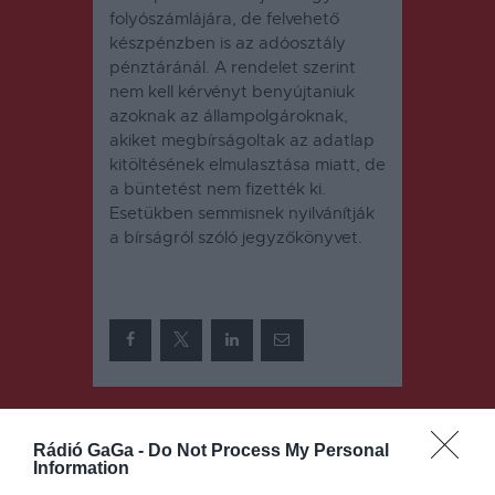
folyószámlájára, de felvehető
készpénzben is az adóosztály
pénztáránál. A rendelet szerint
nem kell kérvényt benyújtaniuk
azoknak az állampolgároknak,
akiket megbírságoltak az adatlap
kitöltésének elmulasztása miatt, de
a büntetést nem fizették ki.
Esetükben semmisnek nyilvánítják
a bírságról szóló jegyzőkönyvet.
Bejegyzés
ELŐZŐ
KÖVETKEZŐ
BEJEGYZÉS
BEJEGYZÉS
Rádió GaGa -
Do Not Process My Personal
navigáció
Information
Első
Időjárás: az