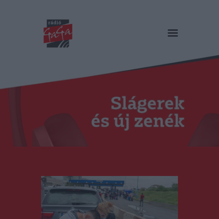
RÁDIÓ GAGA
Slágerek és új zenék
Főoldal
Műsorok
Hírlista
Duma Duba
Podcast és videók
Stáb
Galéria
Kapcsolat
RO