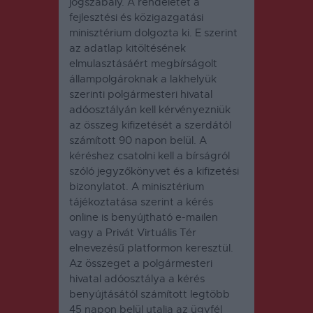
jogszabály. A rendeletet a
fejlesztési és közigazgatási
minisztérium dolgozta ki. E szerint
az adatlap kitöltésének
elmulasztásáért megbírságolt
állampolgároknak a lakhelyük
szerinti polgármesteri hivatal
adóosztályán kell kérvényezniük
az összeg kifizetését a szerdától
számított 90 napon belül. A
kéréshez csatolni kell a bírságról
szóló jegyzőkönyvet és a kifizetési
bizonylatot. A minisztérium
tájékoztatása szerint a kérés
online is benyújtható e-mailen
vagy a Privát Virtuális Tér
elnevezésű platformon keresztül.
Az összeget a polgármesteri
hivatal adóosztálya a kérés
benyújtásától számított legtöbb
45 napon belül utalja az ügyfél