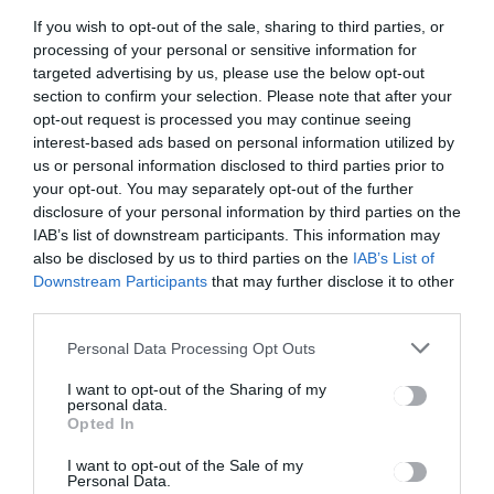
alkalommal
északi és
hirdetett
keleti
If you wish to opt-out of the sale, sharing to third parties, or
meg
országrészb
processing of your personal or sensitive information for
részvételi
en viharos
targeted advertising by us, please use the below opt-out
költségvetés
időjárás, a
section to confirm your selection. Please note that after your
t Hargita
déli és a
opt-out request is processed you may continue seeing
Megye
nyugati
interest-based ads based on personal information utilized by
Tanácsa
megyékben
us or personal information disclosed to third parties prior to
kánikula
your opt-out. You may separately opt-out of the further
várható
disclosure of your personal information by third parties on the
IAB’s list of downstream participants. This information may
also be disclosed by us to third parties on the
IAB’s List of
Ez is érdekelheti
Downstream Participants
that may further disclose it to other
third parties.
Personal Data Processing Opt Outs
I want to opt-out of the Sharing of my
HÍRLISTA
personal data.
Opted In
Fából faragott szentek a
csíksomlyói pünkösdi búcsún
I want to opt-out of the Sale of my
Personal Data.