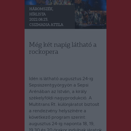
HÁROMSZÉK
,
HÍRLISTA
2022.08.23.
CSIZMADIA ATTILA
Még két napig látható a
rockopera
Idén is látható augusztus 24-ig
Sepsiszentgyörgyön a Sepsi
Arénában az István, a király
székelyföldi nagyprodukció. A
Multitrans Rt. különjáratot biztosít
a rendezvény helyszínére a
következő program szerint:
augusztus 24-ig naponta 18, 19,
19.30 és 20 órakor indulnak járatok