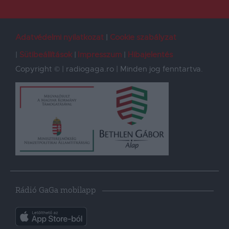
Adatvédelmi nyilatkozat
Cookie szabályzat
Sütibeállítások
Impresszum
Hibajelentés
Copyright © | radiogaga.ro | Minden jog fenntartva.
Rádió GaGa mobilapp