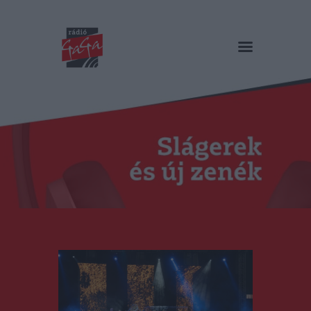
RÁDIÓ GAGA
Slágerek és új zenék
Főoldal
Műsorok
Hírlista
Duma Duba
Podcast és videók
Stáb
Galéria
Kapcsolat
RO