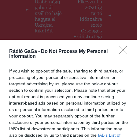
Újabb négy
Elkészült a
gabonát
2030-ig
szállító hajó
tartó
hagyta el
időszakra
Ukrajna
szóló
kikötőit
Országos
Erdőstratégi
a
Rádió GaGa -
Do Not Process My Personal
Information
Ez is érdekelheti
If you wish to opt-out of the sale, sharing to third parties, or
processing of your personal or sensitive information for
targeted advertising by us, please use the below opt-out
section to confirm your selection. Please note that after your
HÍRLISTA
opt-out request is processed you may continue seeing
interest-based ads based on personal information utilized by
Hetek óta jó a helyzet
us or personal information disclosed to third parties prior to
koronavírus fronton a
your opt-out. You may separately opt-out of the further
megyében
disclosure of your personal information by third parties on the
IAB’s list of downstream participants. This information may
also be disclosed by us to third parties on the
IAB’s List of