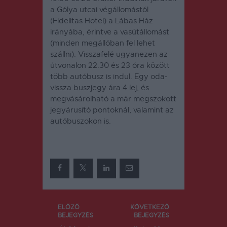
a Gólya utcai végállomástól
(Fidelitas Hotel) a Lábas Ház
irányába, érintve a vasútállomást
(minden megállóban fel lehet
szállni). Visszafelé ugyanezen az
útvonalon 22.30 és 23 óra között
több autóbusz is indul. Egy oda-
vissza buszjegy ára 4 lej, és
megvásárolható a már megszokott
jegyárusító pontoknál, valamint az
autóbuszokon is.
Bejegyzés
ELŐZŐ
KÖVETKEZŐ
BEJEGYZÉS
BEJEGYZÉS
navigáció