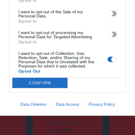
Opted In
I want to opt-out of the Sale of my
Personal Data.
Keresés
Opted In
I want to opt-out of processing my
Keresés:
Personal Data for Targeted Advertising.
Opted In
I want to opt-out of Collection, Use,
Retention, Sale, and/or Sharing of my
Personal Data that Is Unrelated with the
Kategóriák
Purposes for which it was collected.
Opted Out
CONFIRM
CSÍKSZÉK
DUMA DUBA
Data Deletion
Data Access
Privacy Policy
DUMA DUBA 2024
DUMA DUBA 2026
GYERGYÓSZÉK
HÁROMSZÉK