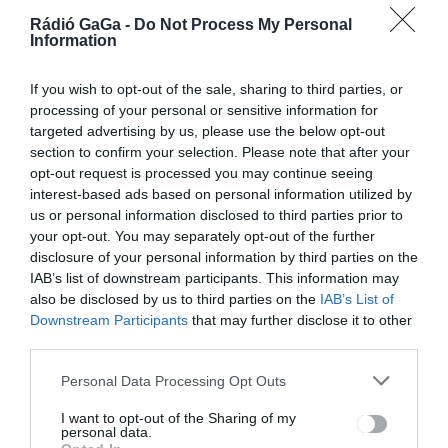
GYERGYÓSZÉK
HÍRLISTA
,
,
Rádió GaGa -
Do Not Process My Personal
UDVARHELYSZÉK
Information
Ittas, illetve jogosítvány
nélküli sofőröket kaptak el a
If you wish to opt-out of the sale, sharing to third parties, or
processing of your personal or sensitive information for
rendőrök
targeted advertising by us, please use the below opt-out
section to confirm your selection. Please note that after your
opt-out request is processed you may continue seeing
interest-based ads based on personal information utilized by
us or personal information disclosed to third parties prior to
your opt-out. You may separately opt-out of the further
disclosure of your personal information by third parties on the
HÍRLISTA
IAB’s list of downstream participants. This information may
Két évtizedes az
also be disclosed by us to third parties on the
IAB’s List of
együttműködés
Downstream Participants
that may further disclose it to other
third parties.
Personal Data Processing Opt Outs
I want to opt-out of the Sharing of my
personal data.