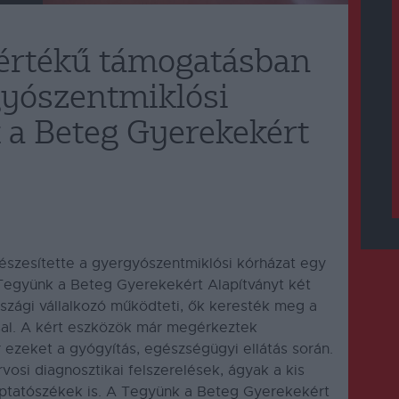
 értékű támogatásban
gyószentmiklósi
 a Beteg Gyerekekért
szesítette a gyergyószentmiklósi kórházat egy
Tegyünk a Beteg Gyerekekért Alapítványt két
szági vállalkozó működteti, ők keresték meg a
ssal. A kért eszközök már megérkeztek
 ezeket a gyógyítás, egészségügyi ellátás során.
vosi diagnosztikai felszerelések, ágyak a kis
ptatószékek is. A Tegyünk a Beteg Gyerekekért