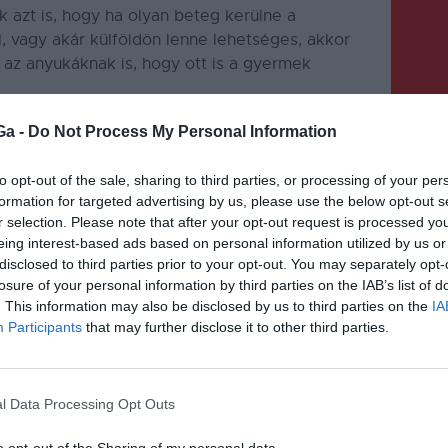
k azt is, hogy ha olyan beteg kerülne a
 vagy akár külföldön lenne lehetséges, akkor
 az anyukáknak is, hogy ott is a gyermek
Ga -
Do Not Process My Personal Information
to opt-out of the sale, sharing to third parties, or processing of your per
formation for targeted advertising by us, please use the below opt-out s
r selection. Please note that after your opt-out request is processed y
eing interest-based ads based on personal information utilized by us or
KÖVETKEZŐ BEJEGYZÉS
disclosed to third parties prior to your opt-out. You may separately opt-
Akár 75 százalékkal olcsóbban
losure of your personal information by third parties on the IAB’s list of
foglalhatunk tengerparti
. This information may also be disclosed by us to third parties on the
IA
Participants
that may further disclose it to other third parties.
szállást az utószezonban
l Data Processing Opt Outs