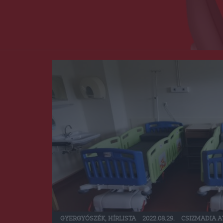
GYERGYÓSZÉK
,
HÍRLISTA
2022.08.29.
CSIZMADIA A