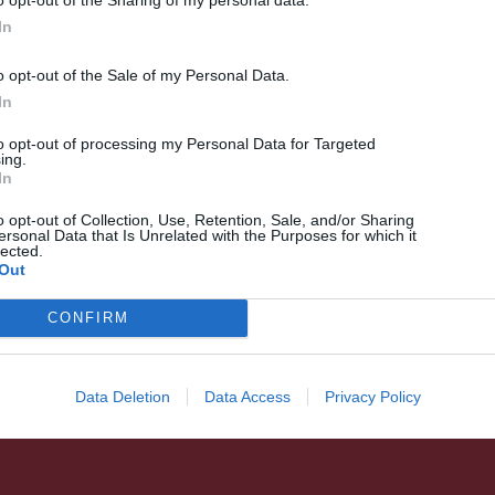
o opt-out of the Sharing of my personal data.
In
o opt-out of the Sale of my Personal Data.
In
to opt-out of processing my Personal Data for Targeted
ing.
HÍRLISTA
In
Orvosokat várnak a megyei
o opt-out of Collection, Use, Retention, Sale, and/or Sharing
kórháznál
ersonal Data that Is Unrelated with the Purposes for which it
lected.
Out
CONFIRM
Data Deletion
Data Access
Privacy Policy