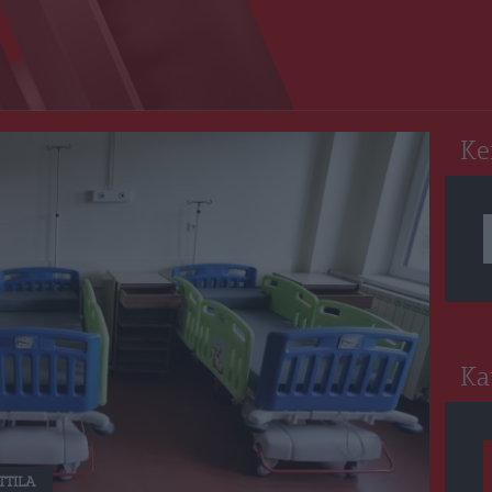
RO
Ke
Ka
TTILA