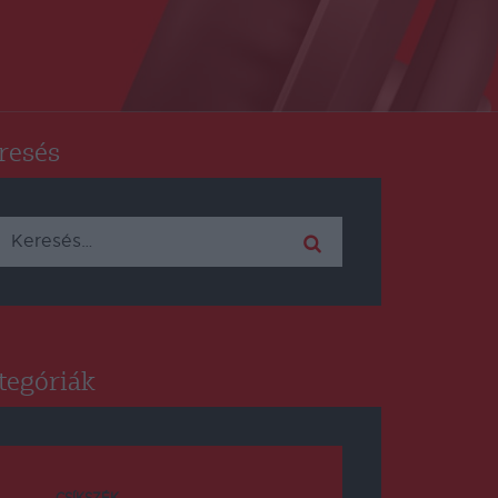
resés
Keresés:
tegóriák
CSÍKSZÉK