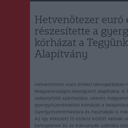
Hetvenötezer euró
részesítette a gyer
kórházat a Tegyünk
Alapítvány
Hetvenötezer euró értékű támogatásban ré
Magyarországon bejegyzett alapítvány. A 
székelyföldi származású, sikeres magyaror
gyergyószentmiklósi kórházat a felajánlá
Gyergyószentmiklósra és használják is már
Az így érkezett 15 eszköz között vannak or
betegeknek és az édesanyák számára szo