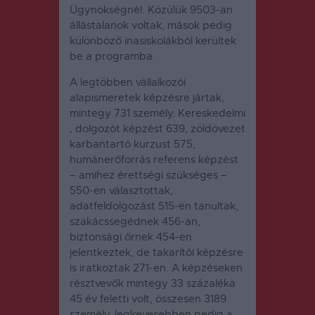
Ügynökségnél. Közülük 9503-an
állástalanok voltak, mások pedig
különböző inasiskolákból kerültek
be a programba.
A legtöbben vállalkozói
alapismeretek képzésre jártak,
mintegy 731 személy. Kereskedelmi
, dolgozót képzést 639, zöldövezet
karbantartó kurzust 575,
humánerőforrás referens képzést
– amihez érettségi szükséges –
550-en választottak,
adatfeldolgozást 515-en tanultak,
szakácssegédnek 456-an,
biztonsági őrnek 454-en
jelentkeztek, de takarítói képzésre
is iratkoztak 271-en. A képzéseken
résztvevők mintegy 33 százaléka
45 év feletti volt, összesen 3189
személy, legkevesebben pedig a