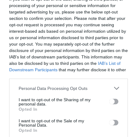
navigáció
processing of your personal or sensitive information for
Változások a
Támogatná a
targeted advertising by us, please use the below opt-out
városi
kormány a
section to confirm your selection. Please note that after your
tömegközle
tűzifa
kedés
vásárlását
opt-out request is processed you may continue seeing
menetrendj
interest-based ads based on personal information utilized by
ében
us or personal information disclosed to third parties prior to
your opt-out. You may separately opt-out of the further
disclosure of your personal information by third parties on the
IAB’s list of downstream participants. This information may
Ez is érdekelheti
also be disclosed by us to third parties on the
IAB’s List of
Downstream Participants
that may further disclose it to other
third parties.
Personal Data Processing Opt Outs
HÍRLISTA
Idén is elindul a Székely
I want to opt-out of the Sharing of my
personal data.
Gyors-Csíksomlyó Expressz a
Opted In
csíksomlyói búcsúba
I want to opt-out of the Sale of my
Personal Data.
Opted In