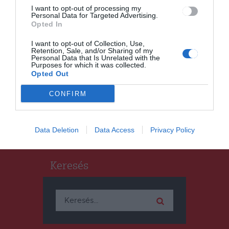
I want to opt-out of processing my
Personal Data for Targeted Advertising.
Opted In
CSÍKSZÉK
HÍRLISTA
,
I want to opt-out of Collection, Use,
Mézfesztivál és mézverseny
Retention, Sale, and/or Sharing of my
Personal Data that Is Unrelated with the
„édesíti” Csíkszeredát a
Purposes for which it was collected.
Opted Out
hétvégén
CONFIRM
Data Deletion
Data Access
Privacy Policy
Keresés
Keresés: