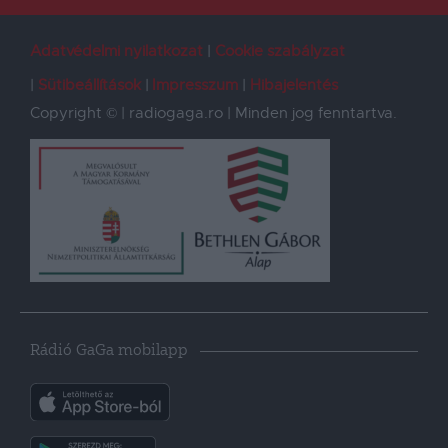
Adatvédelmi nyilatkozat
Cookie szabályzat
Sütibeállítások
Impresszum
Hibajelentés
Copyright © | radiogaga.ro | Minden jog fenntartva.
Rádió GaGa mobilapp