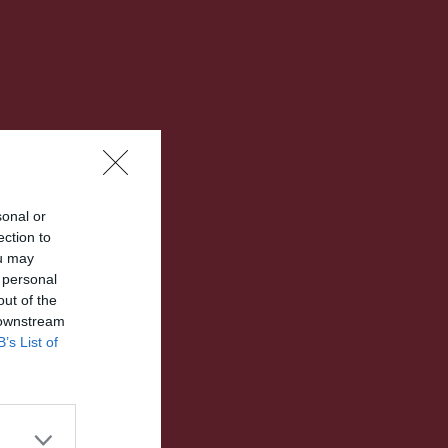
sonal or
ection to
ou may
 personal
out of the
 downstream
B’s List of