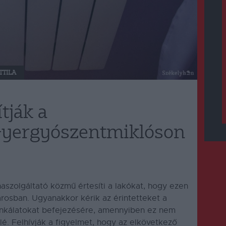
TTILA
tják a
 Gyergyószentmiklóson
szolgáltató közmű értesíti a lakókat, hogy ezen
városban. Ugyanakkor kérik az érintetteket a
nkálatokat befejezésére, amennyiben ez nem
felé. Felhívják a figyelmet, hogy az elkövetkező