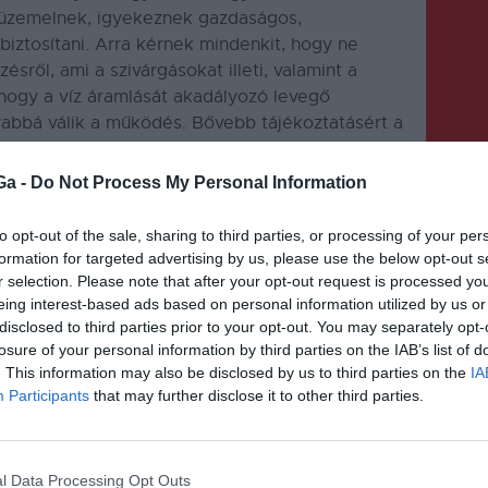
 üzemelnek, igyekeznek gazdaságos,
biztosítani. Arra kérnek mindenkit, hogy ne
sről, ami a szivárgásokat illeti, valamint a
, hogy a víz áramlását akadályozó levegő
yabbá válik a működés. Bővebb tájékoztatásért a
 esetén a 0751 327 827-es telefonszámon lehet
Ga -
Do Not Process My Personal Information
to opt-out of the sale, sharing to third parties, or processing of your per
formation for targeted advertising by us, please use the below opt-out s
r selection. Please note that after your opt-out request is processed y
eing interest-based ads based on personal information utilized by us or
disclosed to third parties prior to your opt-out. You may separately opt-
KÖVETKEZŐ BEJEGYZÉS
losure of your personal information by third parties on the IAB’s list of
. This information may also be disclosed by us to third parties on the
IA
TEDx Sepsiszentgyörgy – első
Participants
that may further disclose it to other third parties.
alkalommal Háromszéken is
l Data Processing Opt Outs