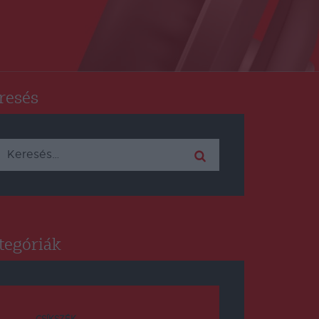
resés
Keresés:
tegóriák
CSÍKSZÉK