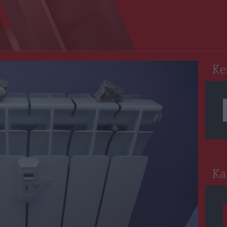
RO
Ke
Ka