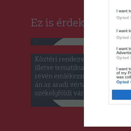
I want t
Opted 
Ez is érdekelheti
I want t
Opted 
I want 
GYERGYÓSZÉK
HÍRLISTA
,
Advertis
Opted 
Köztéri rendezvényeken,
illetve tematikus programok
I want t
of my P
révén emlékeznek október 6-
was col
Opted 
án az aradi vértanúkra a
székelyföldi városokban