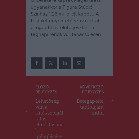
kifizetésére kaptak kiegészítést,
ugyanakkor a Figura Stúdió
Színház 1,26 millió lejt kapott. A
testület egyöntetű szavazattal
elfogadta az előterjesztést a
tegnapi rendkívüli tanácsülésen.
Bejegyzés
ELŐZŐ
KÖVETKEZŐ
BEJEGYZÉS
BEJEGYZÉS
navigáció
Lehetőség
Betegápolói
van a
tanfolyam
fűtésszolgál
indul
tatás
elindításána
k
igénylésére