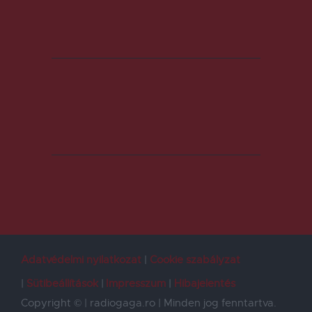
Adatvédelmi nyilatkozat
Cookie szabályzat
Sütibeállítások
Impresszum
Hibajelentés
Copyright © | radiogaga.ro | Minden jog fenntartva.