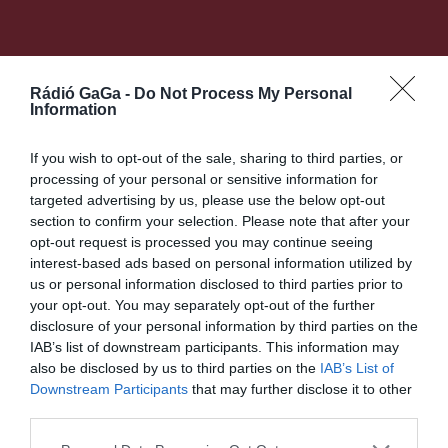
Ez is érdekelheti
Rádió GaGa -
Do Not Process My Personal
Information
GYERGYÓSZÉK
HÍRLISTA
,
If you wish to opt-out of the sale, sharing to third parties, or
A fizetésképtelenség szélére
processing of your personal or sensitive information for
sodródott a
targeted advertising by us, please use the below opt-out
Gyergyószentmiklósi Hő-,
section to confirm your selection. Please note that after your
opt-out request is processed you may continue seeing
Víz- és Csatornaszolgáltató
interest-based ads based on personal information utilized by
Közmű
us or personal information disclosed to third parties prior to
your opt-out. You may separately opt-out of the further
disclosure of your personal information by third parties on the
IAB’s list of downstream participants. This information may
also be disclosed by us to third parties on the
IAB’s List of
Downstream Participants
that may further disclose it to other
HÍRLISTA
third parties.
Elmaradhatnak bizonyos