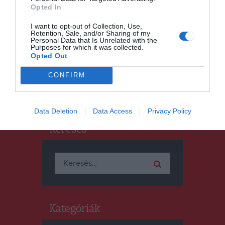
Opted In
HÍRLISTA
Nincs koronavírusos beteg a
I want to opt-out of Collection, Use,
Retention, Sale, and/or Sharing of my
kórházban
Personal Data that Is Unrelated with the
Purposes for which it was collected.
Opted Out
CONFIRM
Data Deletion
Data Access
Privacy Policy
Keresés
Keresés:
Kategóriák