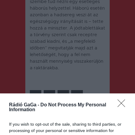
szembe tud nézni egy esetleges
háborús helyzettel. Háború esetén
azonban a hadsereg veszi át az
egészségügy irányítását is – tette
hozzá a miniszter. A jódtablettákat
a törvény szerint csak receptre
szabad kiadni, és „a megfelelő
időben” megvitatják majd azt a
lehetőségét, hogy a fel nem
használt mennyiség visszakerüljön
a raktárakba.
Rádió GaGa -
Do Not Process My Personal
Information
Bejegyzés
ELŐZŐ
KÖVETKEZŐ
BEJEGYZÉS
BEJEGYZÉS
If you wish to opt-out of the sale, sharing to third parties, or
navigáció
processing of your personal or sensitive information for
Tavaly július
Az