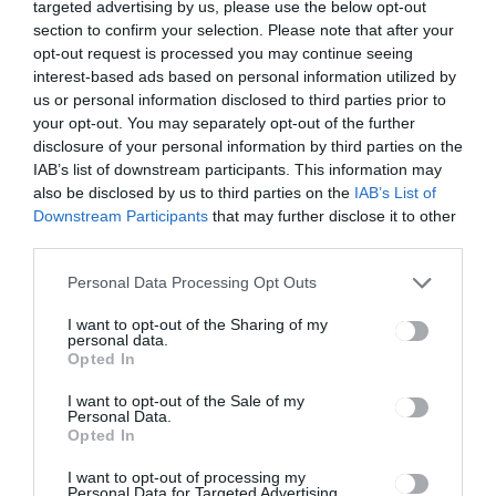
targeted advertising by us, please use the below opt-out
óta 243
elkövetkező
section to confirm your selection. Please note that after your
medvét
rövid
opt-out request is processed you may continue seeing
lőttek ki
időintervall
interest-based ads based on personal information utilized by
engedéllyel
umban
nagyon sok
us or personal information disclosed to third parties prior to
jogosítvány
your opt-out. You may separately opt-out of the further
jár le
disclosure of your personal information by third parties on the
IAB’s list of downstream participants. This information may
also be disclosed by us to third parties on the
IAB’s List of
Downstream Participants
that may further disclose it to other
Ez is érdekelheti
third parties.
HÍRLISTA
UDVARHELYSZÉK
,
Personal Data Processing Opt Outs
Idén ismét megszervezik az
I want to opt-out of the Sharing of my
Egymillió csillag a
personal data.
Opted In
nélkülözőkért szolidaritási
akciót
I want to opt-out of the Sale of my
Personal Data.
Opted In
I want to opt-out of processing my
Personal Data for Targeted Advertising.