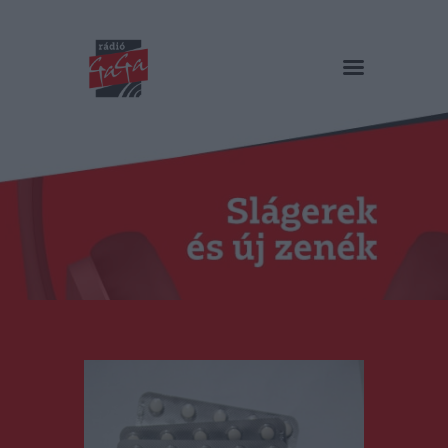
RÁDIÓ GAGA
Slágerek és új zenék
Főoldal
Műsorok
Hírlista
Duma Duba
Podcast és videók
Stáb
Galéria
Kapcsolat
RO