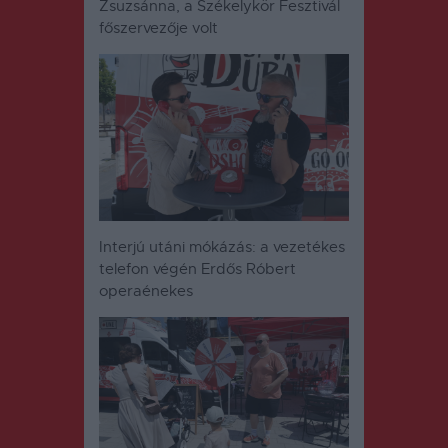
Zsuzsánna, a Székelykör Fesztivál
főszervezője volt
Interjú utáni mókázás: a vezetékes
telefon végén Erdős Róbert
operaénekes