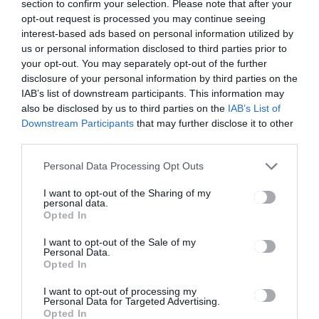
section to confirm your selection. Please note that after your
opt-out request is processed you may continue seeing
interest-based ads based on personal information utilized by
us or personal information disclosed to third parties prior to
your opt-out. You may separately opt-out of the further
A képen diszkréten azt is jelezzük,
disclosure of your personal information by third parties on the
hogy hol találkozhattok
IAB’s list of downstream participants. This information may
also be disclosed by us to third parties on the
IAB’s List of
legközelebb marketinges
Downstream Participants
that may further disclose it to other
brigádunkkal
third parties.
Personal Data Processing Opt Outs
I want to opt-out of the Sharing of my
personal data.
Opted In
I want to opt-out of the Sale of my
Personal Data.
Opted In
Szatmári rapper a Duma
I want to opt-out of processing my
Dubában: Bence és Szili vendége
Personal Data for Targeted Advertising.
Eszenyi Norbert, alias Boci volt
Opted In