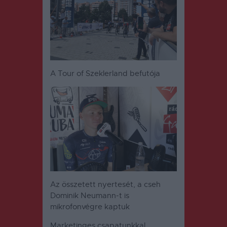
A Tour of Szeklerland befutója
Az összetett nyertesét, a cseh
Dominik Neumann-t is
mikrofonvégre kaptuk
Marketinges csapatunkkal