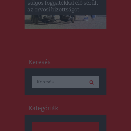
súlyos fogyatékkal élő sérült
az orvosi bizottságot
Keresés
Keresés:
Kategóriák