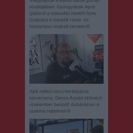
Világbajnok a Rádió GaGa guruló
stúdiójában: Györgydeák Apor
(jobbról a második) mellett Ilyés
Szabolcs is beszélt rövid- és
középtávú teqball-terveikről
Akik nélkül nincs kerékpáros
körverseny: Dencs Árpád időmérő
szakember beszélt dubánkban a
szakma rejtelmeiről