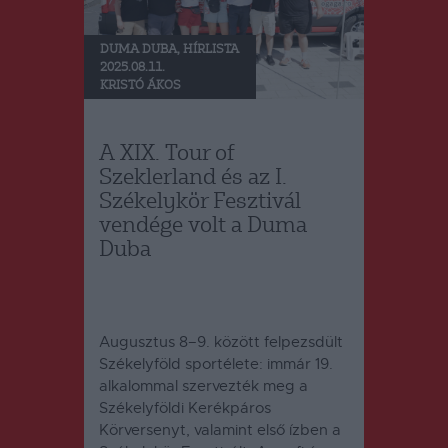
DUMA DUBA
,
HÍRLISTA
2025.08.11.
KRISTÓ ÁKOS
A XIX. Tour of
Szeklerland és az I.
Székelykör Fesztivál
vendége volt a Duma
Duba
Augusztus 8–9. között felpezsdült
Székelyföld sportélete: immár 19.
alkalommal szervezték meg a
Székelyföldi Kerékpáros
Körversenyt, valamint első ízben a