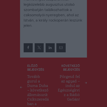
legközelebb augusztus utolsó
szombatján találkozhattok a
csíksomolyói nyeregben, ahol az
István, a király rockoperán leszünk
jelen.
Bejegyzés
ELŐZŐ
KÖVETKEZŐ
BEJEGYZÉS
BEJEGYZÉS
navigáció
Tovább
Pörgesd fel
gurul a
az agyad –
Duma Duba
indul az
– következő
Egészségkví
állomásunk
z a Rádió
Csíkszeredá
GaGán!
ban a