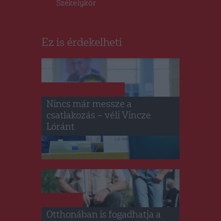
Székelykör
Ez is érdekelheti
HÁROMSZÉK
HÍRLISTA
,
Nincs már messze a
csatlakozás – véli Vincze
Lóránt
HÍRLISTA
Otthonában is fogadhatja a