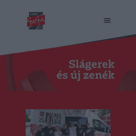
RÁDIÓ GAGA
Slágerek és új zenék
Főoldal
Műsorok
Hírlista
Duma Duba
Podcast és videók
Stáb
Galéria
Kapcsolat
RO