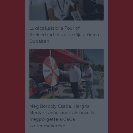
Lukács László, a Tour of
Szeklerland főszervezője a Duma
Dubában
Még Borboly Csaba, Hargita
Megye Tanácsának alelnöke is
megpörgette a GaGa
szerencsekerekét