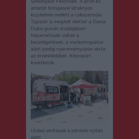
Székelykör Fesztivált. A profi és
amatőr bringások látványos
küzdelmei mellett a csíkszeredai
Tapstér is megtelt élettel: a Duma
Duba guruló stúdiójában
folyamatosak voltak a
beszélgetések, a marketingsátor
alatt pedig nyereményözön várta
az érdeklődőket. Képriport
következik.
Utolsó simítások a pénteki nyitás
előtt