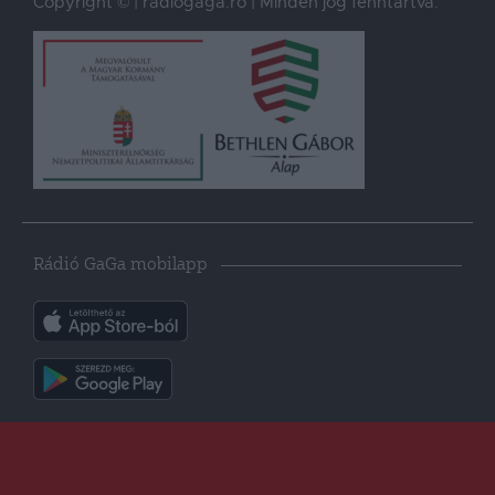
Copyright © | radiogaga.ro | Minden jog fenntartva.
Rádió GaGa mobilapp