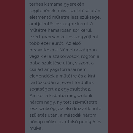
terhes kismama gyerekén
segítenének, mivel születése után
életmentő műtétre lesz szüksége,
ami jelentős összegbe kerül. A
műtétre hamarosan sor kerül,
ezért gyorsan kell összegyűjteni
több ezer eurót. Az első
beavatkozást Németországban
végzik el a szakorvosok, rögtön a
baba születése után, viszont a
család anyagi forrásai nem
elegendőek a műtétre és a kint
tartózkodásra, ezért fordultak
segítségért az egyesülethez.
Amikor a kisbaba megszületik,
három
nagy, nyitott szívműtétre
lesz szükség, az első közvetlenül a
születés után, a második három
hónap múlva, az utolsó pedig 5 év
múlva.