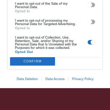
I want to opt-out of the Sale of my
negyedét, egyelőre nem
Personal Data.
maradnak víz nélkül a lakók
Opted In
Székelykeresztúron
I want to opt-out of processing my
Personal Data for Targeted Advertising.
Opted In
I want to opt-out of Collection, Use,
Retention, Sale, and/or Sharing of my
Personal Data that Is Unrelated with the
Purposes for which it was collected.
Opted Out
HÍRLISTA
UDVARHELYSZÉK
,
Rövidített programmal várja
CONFIRM
ügyfeleit a városháza
Data Deletion
Data Access
Privacy Policy