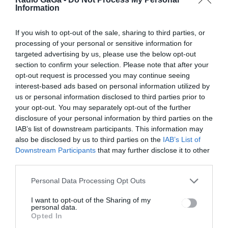
Information
If you wish to opt-out of the sale, sharing to third parties, or
Bejegyzés
ELŐZŐ
KÖVETKEZŐ
processing of your personal or sensitive information for
BEJEGYZÉS
BEJEGYZÉS
navigáció
targeted advertising by us, please use the below opt-out
239
Személyszáll
section to confirm your selection. Please note that after your
siketfajd
ító
opt-out request is processed you may continue seeing
(tetrao
járműveket
interest-based ads based on personal information utilized by
urogallus)
ellenőriztek
us or personal information disclosed to third parties prior to
kilövését
a rendőrök
your opt-out. You may separately opt-out of the further
teszik
Hargita
disclosure of your personal information by third parties on the
lehetővé
megyében
Romániában
IAB’s list of downstream participants. This information may
also be disclosed by us to third parties on the
IAB’s List of
Downstream Participants
that may further disclose it to other
third parties.
Ez is érdekelheti
Personal Data Processing Opt Outs
I want to opt-out of the Sharing of my
personal data.
HÍRLISTA
UDVARHELYSZÉK
,
Opted In
Törlesztették a tartozás