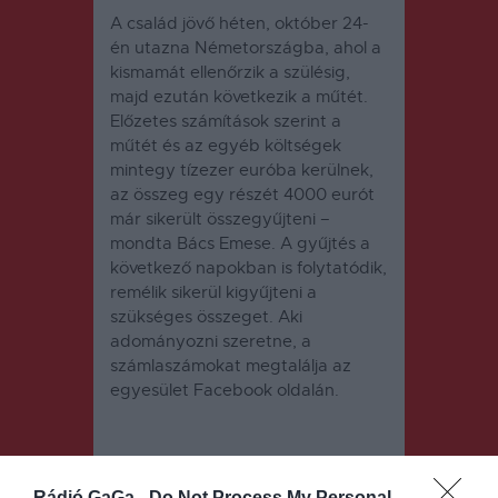
A család jövő héten, október 24-
én utazna Németországba, ahol a
kismamát ellenőrzik a szülésig,
majd ezután következik a műtét.
Előzetes számítások szerint a
műtét és az egyéb költségek
mintegy tízezer euróba kerülnek,
az összeg egy részét 4000 eurót
már sikerült összegyűjteni –
mondta Bács Emese. A gyűjtés a
következő napokban is folytatódik,
remélik sikerül kigyűjteni a
szükséges összeget. Aki
adományozni szeretne, a
számlaszámokat megtalálja az
egyesület Facebook oldalán.
Rádió GaGa -
Do Not Process My Personal