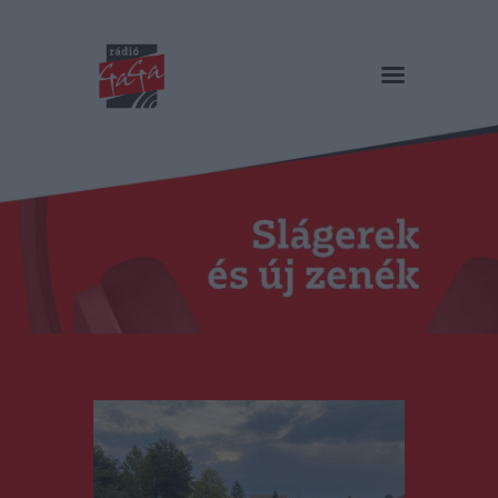
RÁDIÓ GAGA
Slágerek és új zenék
Főoldal
Műsorok
Hírlista
Duma Duba
Podcast és videók
Stáb
Galéria
Kapcsolat
RO