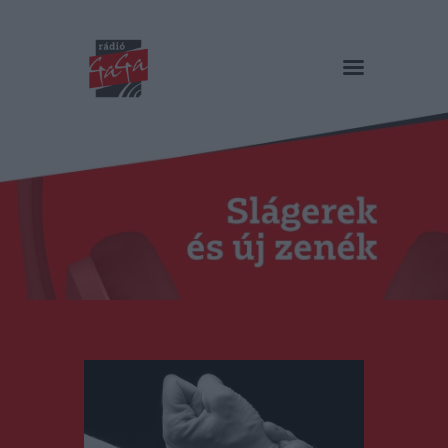
RÁDIÓ GAGA
Slágerek és új zenék
Főoldal
Műsorok
Hírlista
Duma Duba
Podcast és videók
Stáb
Galéria
Kapcsolat
RO