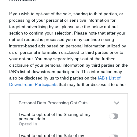
Bejegyzés
BEJEGYZÉS
BEJEGYZÉS
navigáció
Garázsokat
Elkezdődött
If you wish to opt-out of the sale, sharing to third parties, or
ellenőriztek
a Fuss Neki!
processing of your personal or sensitive information for
a helyi
Gyergyó
targeted advertising by us, please use the below opt-out
rendőrség
adománygy
section to confirm your selection. Please note that after your
munkatársa
űjtő
opt-out request is processed you may continue seeing
i
program
interest-based ads based on personal information utilized by
kezdeménye
us or personal information disclosed to third parties prior to
zéseinek
your opt-out. You may separately opt-out of the further
megvalósítá
disclosure of your personal information by third parties on the
sa
IAB’s list of downstream participants. This information may
also be disclosed by us to third parties on the
IAB’s List of
Downstream Participants
that may further disclose it to other
Ez is érdekelheti
third parties.
Personal Data Processing Opt Outs
I want to opt-out of the Sharing of my
personal data.
CSÍKSZÉK
GYERGYÓSZÉK
HÁROMSZÉK
,
,
,
Opted In
MAROSSZÉK
UDVARHELYSZÉK
,
Viharosra fordul az idő a nap
I want to opt-out of the Sale of my