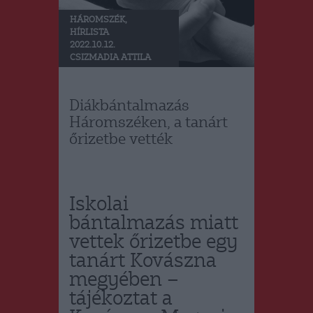
HÁROMSZÉK
,
HÍRLISTA
2022.10.12.
CSIZMADIA ATTILA
Diákbántalmazás
Háromszéken, a tanárt
őrizetbe vették
Iskolai
bántalmazás miatt
vettek őrizetbe egy
tanárt Kovászna
megyében –
tájékoztat a