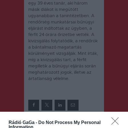
egy 39 éves tanár, aki három
másik diákot is megütött
ugyanabban a tanintézetben. A
rendőrség munkatársai bűnügyi
eljárást indítottak az ügyben, a
férfit 24 órára őrizetbe vették. A
kivizsgálás folytatódik, a rendőrök
a bántalmazó magatartás
körülményeit vizsgálják. Mint írták,
míg a kivizsgálás tart, a férfit
megilletik a bűnügyi eljárás során
meghatározott jogok, illetve az
ártatlanság vélelme.
Rádió GaGa -
Do Not Process My Personal
Information
ELŐZŐ
KÖVETKEZŐ