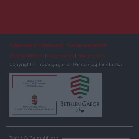
Adatvédelmi nyilatkozat
Cookie szabályzat
Sütibeállítások
Impresszum
Hibajelentés
Copyright © | radiogaga.ro | Minden jog fenntartva.
Rádió GaGa mobilapp