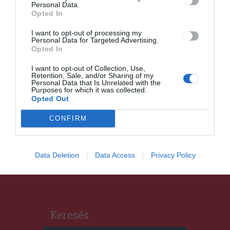
Personal Data.
hátralevő részében
Opted In
I want to opt-out of processing my
Personal Data for Targeted Advertising.
Opted In
I want to opt-out of Collection, Use,
Retention, Sale, and/or Sharing of my
Personal Data that Is Unrelated with the
Purposes for which it was collected.
HÍRLISTA
Opted Out
Újabb kihívás az Erzsébet
parkban
CONFIRM
Data Deletion
Data Access
Privacy Policy
Keresés