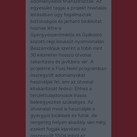
adományaiból finanszírozzák. Az
egyesület tagjai a projekt hivatalos
leírásában úgy fogalmaztak:
biztonságos és járható bicikliutat
hoznak létre a
Gyergyószentmiklós és Gyilkostó
közötti régi kisvasút nyomvonalán.
Beszámolójuk szerint a több mint
30 kilométer hosszú útvonal
takarításra és javításra vár. A
projektre a Fuss Neki! programban
összegyűlt adományokat
használják fel, ami az útvonal
kitakarítását fedezi. Ehhez a
területtulajdonosok írásos
beleegyezése szükséges. Az
útvonalat most is használják a
gyergyói biciklisek és futók, de
rengeteg helyen akadály van még,
ezeket fogják kijavítani az
összegyűlt 5504 lejből az