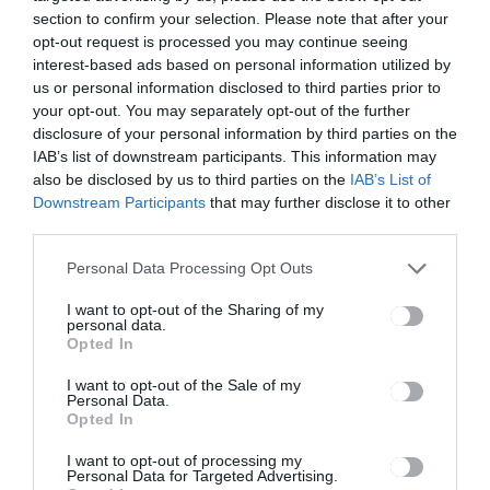
Gyergyósze
section to confirm your selection. Please note that after your
ntmiklóson
opt-out request is processed you may continue seeing
interest-based ads based on personal information utilized by
us or personal information disclosed to third parties prior to
your opt-out. You may separately opt-out of the further
Ez is érdekelheti
disclosure of your personal information by third parties on the
IAB’s list of downstream participants. This information may
also be disclosed by us to third parties on the
IAB’s List of
Downstream Participants
that may further disclose it to other
third parties.
HÍRLISTA
Personal Data Processing Opt Outs
Épülhet az uszoda
Kézdivásárhelyen
I want to opt-out of the Sharing of my
personal data.
Opted In
I want to opt-out of the Sale of my
Personal Data.
Opted In
HÍRLISTA
I want to opt-out of processing my
Personal Data for Targeted Advertising.