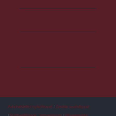
Adatvédelmi nyilatkozat
Cookie szabályzat
Sütibeállítások
Impresszum
Hibajelentés