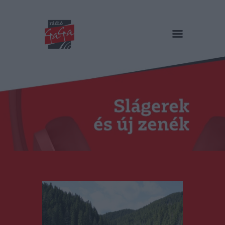
RÁDIÓ GAGA
Slágerek és új zenék
Főoldal
Műsorok
Hírlista
Duma Duba
Podcast és videók
Stáb
Galéria
Kapcsolat
RO