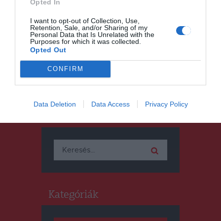
Kettős ünnepséggel
Opted In
emlékeznek meg Kőrösi
I want to opt-out of Collection, Use,
Csoma Sándor halálának 180.
Retention, Sale, and/or Sharing of my
évfordulójáról
Personal Data that Is Unrelated with the
Purposes for which it was collected.
Opted Out
CONFIRM
Data Deletion
Data Access
Privacy Policy
Keresés
Keresés:
Kategóriák