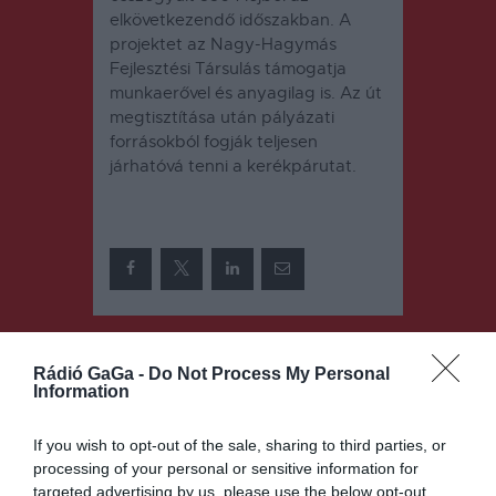
elkövetkezendő időszakban. A
projektet az Nagy-Hagymás
Fejlesztési Társulás támogatja
munkaerővel és anyagilag is. Az út
megtisztítása után pályázati
forrásokból fogják teljesen
járhatóvá tenni a kerékpárutat.
Bejegyzés
ELŐZŐ
KÖVETKEZŐ
BEJEGYZÉS
BEJEGYZÉS
Rádió GaGa -
Do Not Process My Personal
navigáció
Information
Részleges
Megvan a
napfogyatko
célösszeg az
If you wish to opt-out of the sale, sharing to third parties, or
zás lesz jövő
átkelőhelyek
processing of your personal or sensitive information for
héten
akadálymen
tesítésére
targeted advertising by us, please use the below opt-out