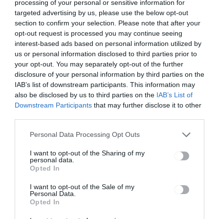
navigáció
processing of your personal or sensitive information for
Még nem
Hargita
targeted advertising by us, please use the below opt-out
kapták meg
megye 13
section to confirm your selection. Please note that after your
az
millió lejt
opt-out request is processed you may continue seeing
ösztöndíjak
kapott a
interest-based ads based on personal information utilized by
at a diákok
kormány
us or personal information disclosed to third parties prior to
tartalékalapj
your opt-out. You may separately opt-out of the further
ából
disclosure of your personal information by third parties on the
IAB’s list of downstream participants. This information may
also be disclosed by us to third parties on the
IAB’s List of
Ez is érdekelheti
Downstream Participants
that may further disclose it to other
third parties.
Personal Data Processing Opt Outs
I want to opt-out of the Sharing of my
HÍRLISTA
personal data.
Opted In
Bármikor letölthetők a
digitális Covid-igazolványok
I want to opt-out of the Sale of my
Personal Data.
Opted In