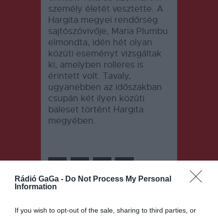
személy életét vesztette. A
Hargita megyei rendőrség
sajtószóvivője, Maria Plumbu
elmondta, idén hét olyan
közúti eseményt vizsgáltak
ki, amelyben rolleres is
érintett volt. Tavaly,
ugyanebben az időszakban
csupán két ilyen közúti
baleset történt Hargita
megyében.
Rádió GaGa -
Do Not Process My Personal
Information
Bejegyzés
ELŐZŐ
KÖVETKEZŐ
If you wish to opt-out of the sale, sharing to third parties, or
BEJEGYZÉS
BEJEGYZÉS