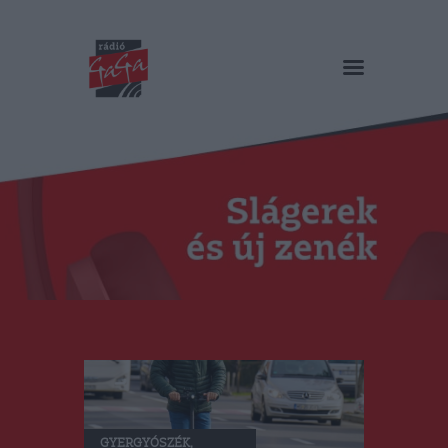
RÁDIÓ GAGA
Slágerek és új zenék
Főoldal
Műsorok
Hírlista
Duma Duba
Podcast és videók
Stáb
Galéria
Kapcsolat
RO
GYERGYÓSZÉK
,