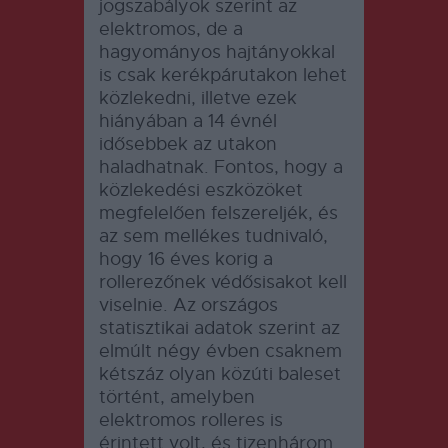
jogszabályok szerint az
elektromos, de a
hagyományos hajtányokkal
is csak kerékpárutakon lehet
közlekedni, illetve ezek
hiányában a 14 évnél
idősebbek az utakon
haladhatnak. Fontos, hogy a
közlekedési eszközöket
megfelelően felszereljék, és
az sem mellékes tudnivaló,
hogy 16 éves korig a
rollerezőnek védősisakot kell
viselnie. Az országos
statisztikai adatok szerint az
elmúlt négy évben csaknem
kétszáz olyan közúti baleset
történt, amelyben
elektromos rolleres is
érintett volt, és tizenhárom