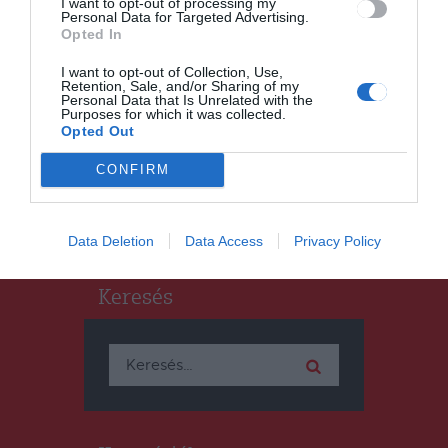
I want to opt-out of processing my
Personal Data for Targeted Advertising.
Opted In
HÍRLISTA
I want to opt-out of Collection, Use,
Retention, Sale, and/or Sharing of my
Az USR PLUS miniszterei
Personal Data that Is Unrelated with the
Purposes for which it was collected.
kilépnek a Florin Cîţu vezette
Opted Out
kabinetből
CONFIRM
Data Deletion
Data Access
Privacy Policy
Keresés
Keresés: