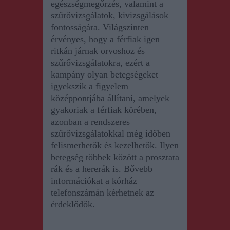
egészségmegőrzés, valamint a
szűrővizsgálatok, kivizsgálások
fontosságára. Világszinten
érvényes, hogy a férfiak igen
ritkán járnak orvoshoz és
szűrővizsgálatokra, ezért a
kampány olyan betegségeket
igyekszik a figyelem
középpontjába állítani, amelyek
gyakoriak a férfiak körében,
azonban a rendszeres
szűrővizsgálatokkal még időben
felismerhetők és kezelhetők. Ilyen
betegség többek között a prosztata
rák és a hererák is. Bővebb
információkat a kórház
telefonszámán kérhetnek az
érdeklődők.