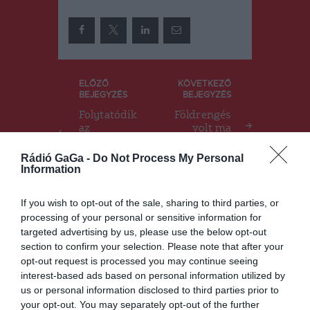
Bejegyzés
ELŐZŐ
KÖVETKEZŐ
BEJEGYZÉS
BEJEGYZÉS
navigáció
Folytatódik
Földrengés
az
volt ma
erdőtelepíté
Vrancea
s a Szent
szeizmikus
Rádió GaGa -
Do Not Process My Personal
Anna-
térségben
Information
kápolnáknál
If you wish to opt-out of the sale, sharing to third parties, or
processing of your personal or sensitive information for
targeted advertising by us, please use the below opt-out
Ez is érdekelheti
section to confirm your selection. Please note that after your
opt-out request is processed you may continue seeing
interest-based ads based on personal information utilized by
us or personal information disclosed to third parties prior to
your opt-out. You may separately opt-out of the further
GYERGYÓSZÉK
HÍRLISTA
,