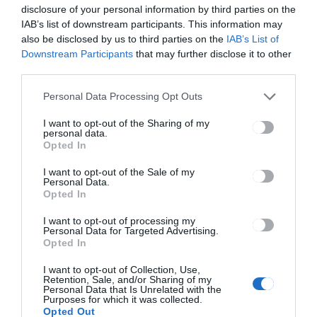
disclosure of your personal information by third parties on the
Ünnepi gyertyagyújtás
IAB’s list of downstream participants. This information may
Gyergyószentmiklóson
also be disclosed by us to third parties on the
IAB’s List of
Downstream Participants
that may further disclose it to other
third parties.
Personal Data Processing Opt Outs
I want to opt-out of the Sharing of my
personal data.
Opted In
GYERGYÓSZÉK
HÍRLISTA
,
,
UDVARHELYSZÉK
I want to opt-out of the Sale of my
Tizenhét székelyföldi magyar
Personal Data.
iskola diákjai kapnak meleg
Opted In
ebédet ősztől
I want to opt-out of processing my
Personal Data for Targeted Advertising.
Opted In
I want to opt-out of Collection, Use,
Retention, Sale, and/or Sharing of my
Personal Data that Is Unrelated with the
Purposes for which it was collected.
Opted Out