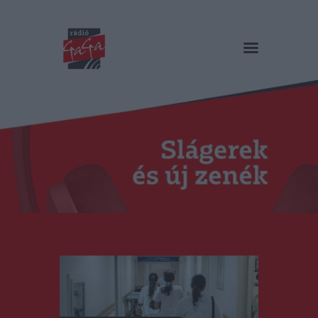
RÁDIÓ GAGA
Slágerek és új zenék
Főoldal
Műsorok
Hírlista
Duma Duba
Podcast és videók
Stáb
Galéria
Kapcsolat
RO