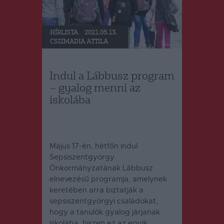
HÍRLISTA
2021.05.13.
CSIZMADIA ATTILA
Indul a Lábbusz program
– gyalog menni az
iskolába
Május 17-én, hétfőn indul
Sepsiszentgyörgy
Önkormányzatának Lábbusz
elnevezésű programja, amelynek
keretében arra biztatják a
sepsiszentgyörgyi családokat,
hogy a tanulók gyalog járjanak
iskolába, hiszen ez az egyik