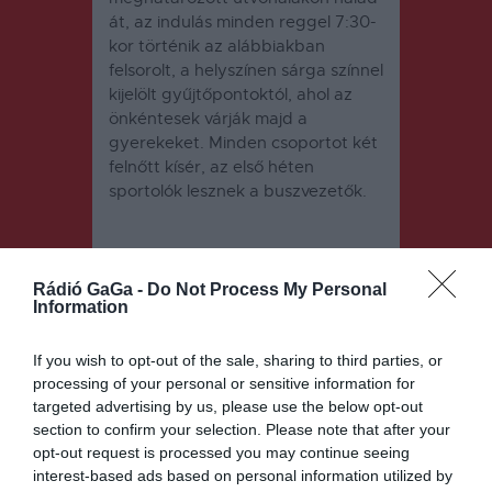
át, az indulás minden reggel 7:30-
kor történik az alábbiakban
felsorolt, a helyszínen sárga színnel
kijelölt gyűjtőpontoktól, ahol az
önkéntesek várják majd a
gyerekeket. Minden csoportot két
felnőtt kísér, az első héten
sportolók lesznek a buszvezetők.
Rádió GaGa -
Do Not Process My Personal
Information
If you wish to opt-out of the sale, sharing to third parties, or
Bejegyzés
ELŐZŐ
KÖVETKEZŐ
processing of your personal or sensitive information for
BEJEGYZÉS
BEJEGYZÉS
targeted advertising by us, please use the below opt-out
navigáció
Csökkenőbe
Benépesülh
section to confirm your selection. Please note that after your
n a kórházi
etnek a
opt-out request is processed you may continue seeing
esetszám
lelátók,
interest-based ads based on personal information utilized by
bizonyos