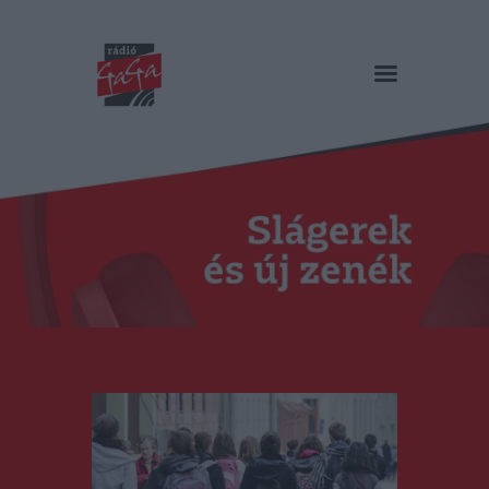
RÁDIÓ GAGA
Slágerek és új zenék
Főoldal
Műsorok
Hírlista
Duma Duba
Podcast és videók
Stáb
Galéria
Kapcsolat
RO