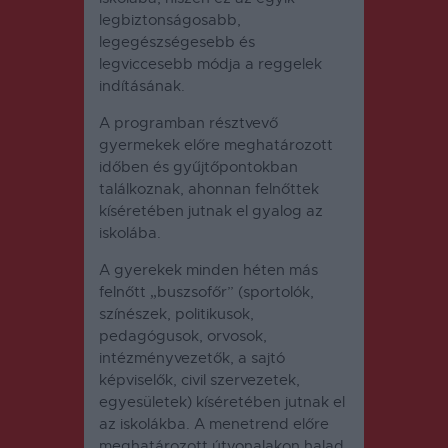
legbiztonságosabb,
legegészségesebb és
legviccesebb módja a reggelek
indításának.
A programban résztvevő
gyermekek előre meghatározott
időben és gyűjtőpontokban
találkoznak, ahonnan felnőttek
kíséretében jutnak el gyalog az
iskolába.
A gyerekek minden héten más
felnőtt „buszsofőr” (sportolók,
színészek, politikusok,
pedagógusok, orvosok,
intézményvezetők, a sajtó
képviselők, civil szervezetek,
egyesületek) kíséretében jutnak el
az iskolákba. A menetrend előre
meghatározott útvonalakon halad