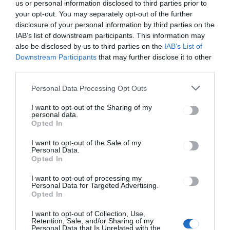
us or personal information disclosed to third parties prior to
feltételekkel
your opt-out. You may separately opt-out of the further
disclosure of your personal information by third parties on the
IAB’s list of downstream participants. This information may
also be disclosed by us to third parties on the
IAB’s List of
Ez is érdekelheti
Downstream Participants
that may further disclose it to other
third parties.
HÍRLISTA
Personal Data Processing Opt Outs
Földrengés volt ma Vrancea
szeizmikus térségben
I want to opt-out of the Sharing of my
personal data.
Opted In
I want to opt-out of the Sale of my
Personal Data.
HÍRLISTA
Opted In
Romániát nem érinti a
I want to opt-out of processing my
csernobili erdőtűzek hatása
Personal Data for Targeted Advertising.
Opted In
I want to opt-out of Collection, Use,
Retention, Sale, and/or Sharing of my
Personal Data that Is Unrelated with the