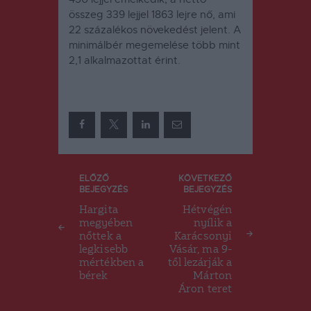
összeg 339 lejjel 1863 lejre nő, ami
22 százalékos növekedést jelent.
A
minimálbér megemelése több mint
2,1 alkalmazottat érint.
Bejegyzés
ELŐZŐ
KÖVETKEZŐ
BEJEGYZÉS
BEJEGYZÉS
navigáció
Hargita
Hétvégén
megyében
nyílik a
nőttek a
Karácsonyi
legkisebb
Vásár, ma 9-
mértékben a
től lezárják a
bérek
Márton
Áron teret