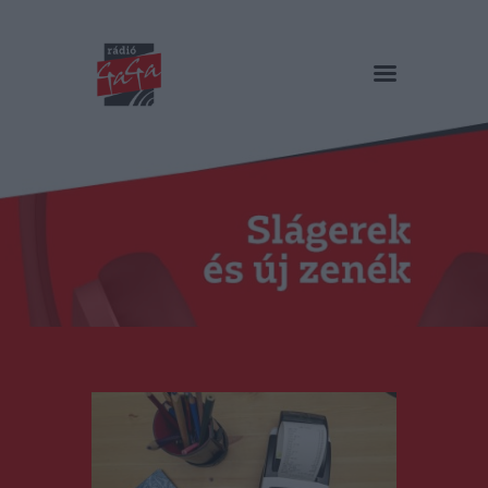
RÁDIÓ GAGA
Slágerek és új zenék
Főoldal
Műsorok
Hírlista
Duma Duba
Podcast és videók
Stáb
Galéria
Kapcsolat
RO