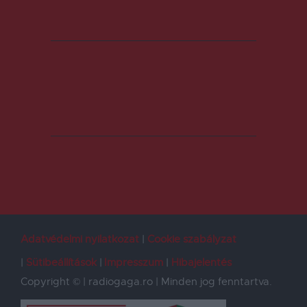
Adatvédelmi nyilatkozat
Cookie szabályzat
Sütibeállítások
Impresszum
Hibajelentés
Copyright © | radiogaga.ro | Minden jog fenntartva.